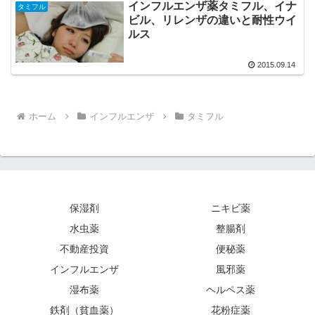
インフルエンザ薬タミフル、イナ
タミフル
ビル、リレンザの違いと耐性ウイ
ルス
2015.09.14
ホーム
インフルエンザ
タミフル
保湿剤
ニキビ薬
水虫薬
整腸剤
不動産投資
便秘薬
インフルエンザ
風邪薬
湿布薬
ヘルペス薬
鉄剤（貧血薬）
花粉症薬