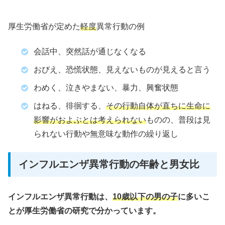
厚生労働省が定めた
軽度
異常行動の例
会話中、突然話が通じなくなる
おびえ、恐慌状態、見えないものが見えると言う
わめく、泣きやまない、暴力、興奮状態
はねる、徘徊する、
その行動自体が直ちに生命に
影響がおよぶとは考えられない
ものの、普段は見
られない行動や無意味な動作の繰り返し
インフルエンザ異常行動の年齢と男女比
インフルエンザ異常行動は、
10歳以下の男の子
に多いこ
とが厚生労働省の研究で分かっています。