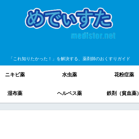
「これ知りたかった！」を解決する、薬剤師のおくすりガイド
ニキビ薬
水虫薬
花粉症薬
湿布薬
ヘルペス薬
鉄剤（貧血薬