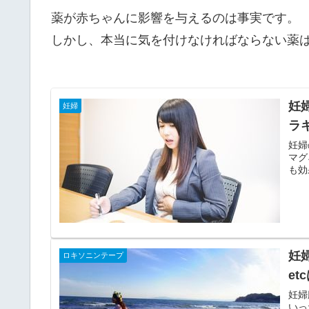
薬が赤ちゃんに影響を与えるのは事実です。
しかし、本当に気を付けなければならない薬
妊
妊婦
ラ
妊婦
マグ
も効
妊
ロキソニンテープ
e
妊婦
いっ