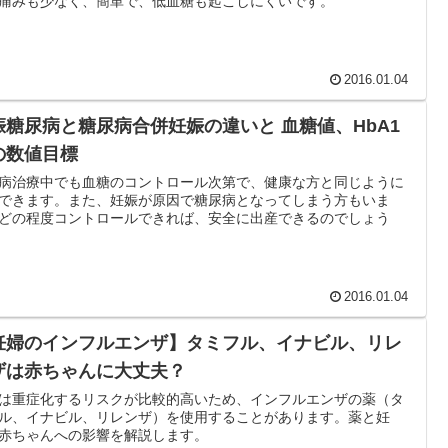
痛みも少なく、簡単で、低血糖も起こしにくいです。
2016.01.04
娠糖尿病と糖尿病合併妊娠の違いと 血糖値、HbA1
の数値目標
病治療中でも血糖のコントロール次第で、健康な方と同じように
できます。また、妊娠が原因で糖尿病となってしまう方もいま
どの程度コントロールできれば、安全に出産できるのでしょう
2016.01.04
妊婦のインフルエンザ】タミフル、イナビル、リレ
ザは赤ちゃんに大丈夫？
は重症化するリスクが比較的高いため、インフルエンザの薬（タ
ル、イナビル、リレンザ）を使用することがあります。薬と妊
赤ちゃんへの影響を解説します。