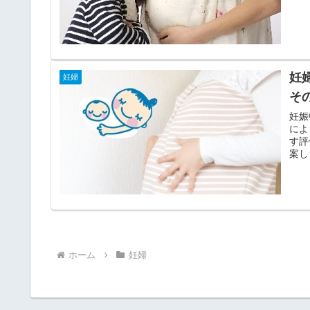
妊
妊婦
そ
妊娠
によ
す評
案し
ホーム
妊婦