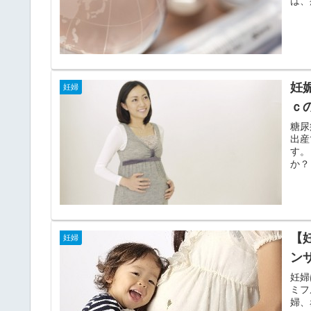
は、
妊
妊婦
ｃ
糖尿
出産
す。
か？
【
妊婦
ン
妊婦
ミフ
婦、