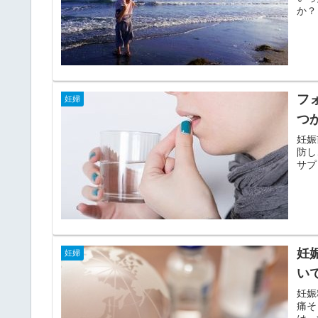
か？
フ
妊婦
つ
妊娠
防し
サプ
妊
妊婦
い
妊娠
痛そ