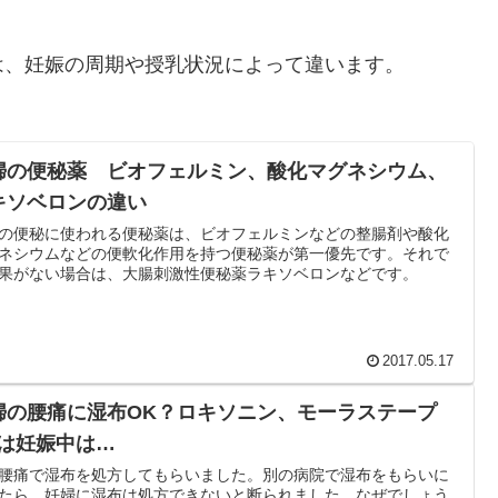
は、妊娠の周期や授乳状況によって違います。
婦の便秘薬 ビオフェルミン、酸化マグネシウム、
キソベロンの違い
の便秘に使われる便秘薬は、ビオフェルミンなどの整腸剤や酸化
ネシウムなどの便軟化作用を持つ便秘薬が第一優先です。それで
果がない場合は、大腸刺激性便秘薬ラキソベロンなどです。
2017.05.17
婦の腰痛に湿布OK？ロキソニン、モーラステープ
tcは妊娠中は…
腰痛で湿布を処方してもらいました。別の病院で湿布をもらいに
たら、妊婦に湿布は処方できないと断られました。なぜでしょう