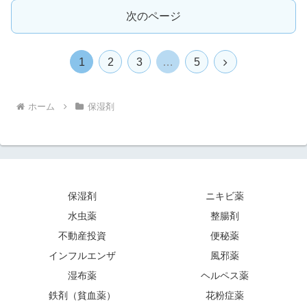
次のページ
次
1
2
3
…
5
へ
ホーム
保湿剤
保湿剤
ニキビ薬
水虫薬
整腸剤
不動産投資
便秘薬
インフルエンザ
風邪薬
湿布薬
ヘルペス薬
鉄剤（貧血薬）
花粉症薬