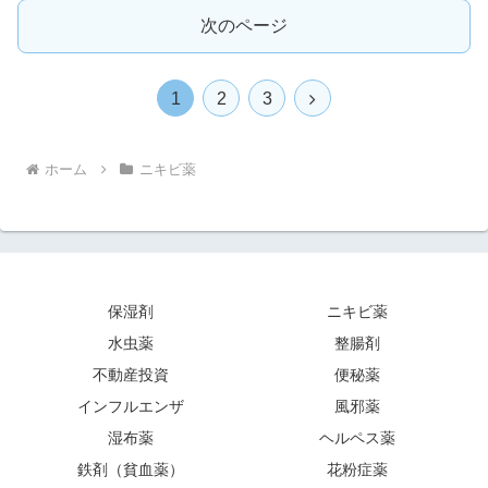
次のページ
次
1
2
3
へ
ホーム
ニキビ薬
保湿剤
ニキビ薬
水虫薬
整腸剤
不動産投資
便秘薬
インフルエンザ
風邪薬
湿布薬
ヘルペス薬
鉄剤（貧血薬）
花粉症薬