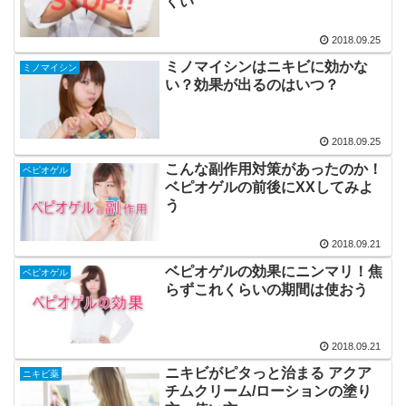
くい
2018.09.25
ミノマイシンはニキビに効かな
ミノマイシン
い？効果が出るのはいつ？
2018.09.25
こんな副作用対策があったのか！
ベピオゲル
ベピオゲルの前後にXXしてみよ
う
2018.09.21
ベピオゲルの効果にニンマリ！焦
ベピオゲル
らずこれくらいの期間は使おう
2018.09.21
ニキビがピタっと治まる アクア
ニキビ薬
チムクリーム/ローションの塗り