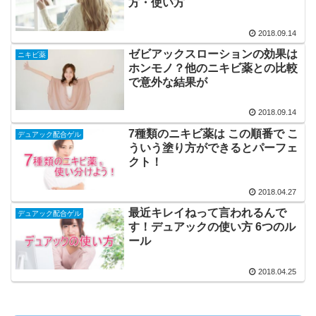
方・使い方
2018.09.14
ゼビアックスローションの効果は
ニキビ薬
ホンモノ？他のニキビ薬との比較
で意外な結果が
2018.09.14
7種類のニキビ薬は この順番で こ
デュアック配合ゲル
ういう塗り方ができるとパーフェ
クト！
2018.04.27
最近キレイねって言われるんで
デュアック配合ゲル
す！デュアックの使い方 6つのル
ール
2018.04.25