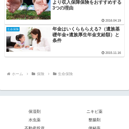
より収入保障保険をおすすめする
3つの理由
2016.04.19
年金はいくらもらえる?（遺族基
生命保険
礎年金+遺族厚生年金支給額）と
条件
2015.11.16
ホーム
保険
生命保険
保湿剤
ニキビ薬
水虫薬
整腸剤
不動産投資
便秘薬