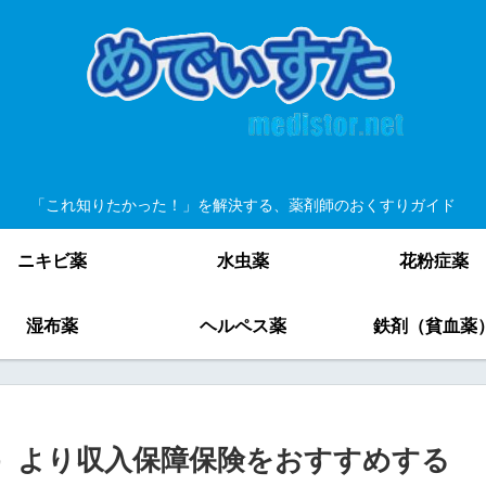
「これ知りたかった！」を解決する、薬剤師のおくすりガイド
ニキビ薬
水虫薬
花粉症薬
湿布薬
ヘルペス薬
鉄剤（貧血薬
）より収入保障保険をおすすめする