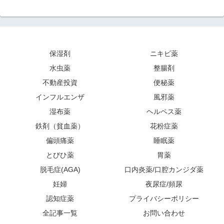
保湿剤
ニキビ薬
水虫薬
整腸剤
不動産投資
便秘薬
インフルエンザ
風邪薬
湿布薬
ヘルペス薬
鉄剤（貧血薬）
花粉症薬
偏頭痛薬
睡眠薬
とびひ薬
胃薬
脱毛症(AGA)
口内炎薬/口腔カンジダ薬
妊婦
夜尿症/頻尿
認知症薬
プライバシーポリシー
全記事一覧
お問い合わせ