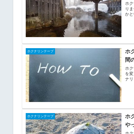
ホク
りま
かと
ホ
ホクナリンテープ
間
ホク
を変
ナリ
ホ
ホクナリンテープ
や
ホク