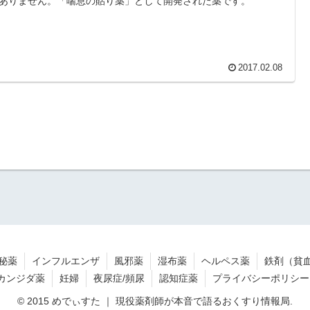
ありません。「喘息の貼り薬」として開発された薬です。
2017.02.08
秘薬
インフルエンザ
風邪薬
湿布薬
ヘルペス薬
鉄剤（貧
カンジダ薬
妊婦
夜尿症/頻尿
認知症薬
プライバシーポリシー
© 2015 めでぃすた ｜ 現役薬剤師が本音で語るおくすり情報局.