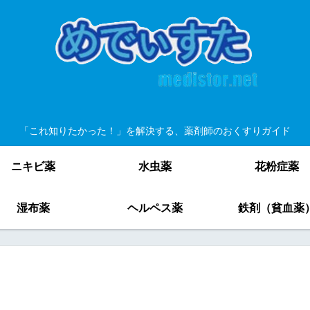
「これ知りたかった！」を解決する、薬剤師のおくすりガイド
ニキビ薬
水虫薬
花粉症薬
湿布薬
ヘルペス薬
鉄剤（貧血薬