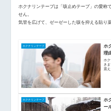
ホクナリンテープは「咳止めテープ」の愛称
せん。
気管を広げて、ゼーゼーした咳を抑える貼り
ホ
ホクナリンテープ
理
ホク
きま
震え
ホ
ホクナリンテープ
ー