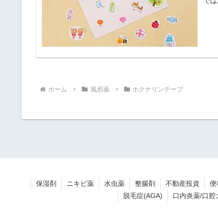
では
ホーム
風邪薬
ホクナリンテープ
保湿剤
ニキビ薬
水虫薬
整腸剤
不動産投資
便
脱毛症(AGA)
口内炎薬/口腔