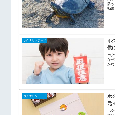
防や
効果
ホ
ホクナリンテープ
供
ホク
なぜ
かな
ホ
ホクナリンテープ
元
ホク