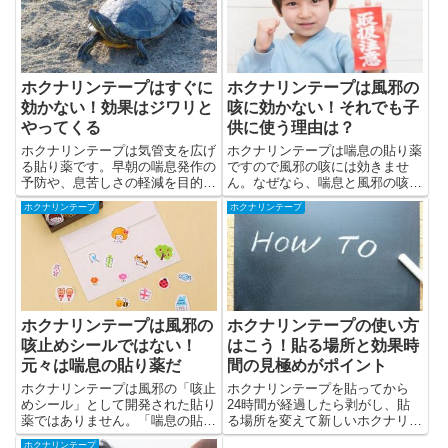
ホクナリンテープはすぐに
ホクナリンテープは風邪の
効かない！効果はジワリと
咳に効かない！それでも子
やってくる
供に使う理由は？
ホクナリンテープは気管支を広げ
ホクナリンテープは喘息の貼り薬
る貼り薬です。早朝の喘息発作の
ですので風邪の咳には効きませ
予防や、息苦しさの軽減を目的と
ん。なぜなら、喘息と風邪の咳は
して開発されました。だから、す
起こる原因が違うからです。本来
ホクナリンテープ
ホクナリンテープ
ぐに効果が表れません。
なら効かないはず風邪の咳に、使
われ続けるのはどうしてでしょう
か。
ホクナリンテープは風邪の
ホクナリンテープの使い方
咳止めシールではない！
はこう！貼る場所と効果時
元々は喘息の貼り薬だ
間の見極めがポイント
ホクナリンテープは風邪の「咳止
ホクナリンテープを貼ってから
めシール」として開発された貼り
24時間が経過したら剥がし、貼
薬ではありません。「喘息の貼り
る場所を変えて新しいホクナリン
薬」として開発された薬です。
テープに貼り替えます。そうすれ
ホクナリンテープ