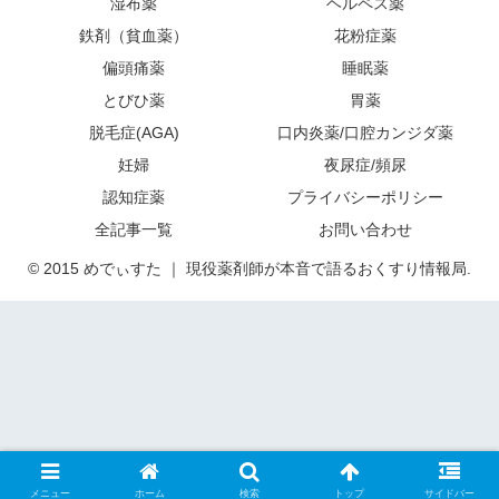
湿布薬
ヘルペス薬
鉄剤（貧血薬）
花粉症薬
偏頭痛薬
睡眠薬
とびひ薬
胃薬
脱毛症(AGA)
口内炎薬/口腔カンジダ薬
妊婦
夜尿症/頻尿
認知症薬
プライバシーポリシー
全記事一覧
お問い合わせ
© 2015 めでぃすた ｜ 現役薬剤師が本音で語るおくすり情報局.
メニュー
ホーム
検索
トップ
サイドバー