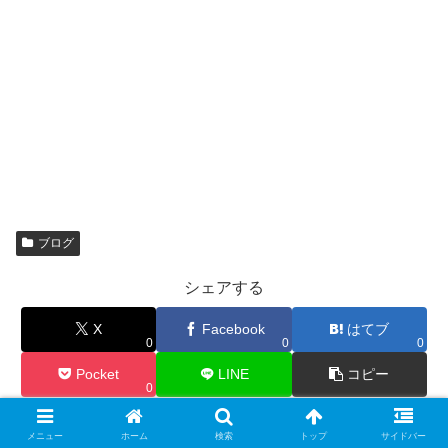
ブログ
シェアする
X
Facebook
はてブ
0
0
0
Pocket
LINE
コピー
0
メニュー
ホーム
検索
トップ
サイドバー
めでぃすたをフォローする