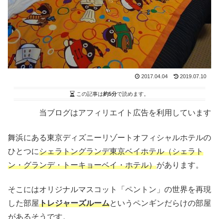
2017.04.04
2019.07.10
この記事は
約5分
で読めます。
当ブログはアフィリエイト広告を利用しています
舞浜にある東京ディズニーリゾートオフィシャルホテルの
ひとつに
シェラトングランデ東京ベイホテル（シェラト
ン・グランデ・トーキョーベイ・ホテル）
があります。
そこにはオリジナルマスコット「ペントン」の世界を再現
した部屋
トレジャーズルーム
というペンギンだらけの部屋
があるそうです。