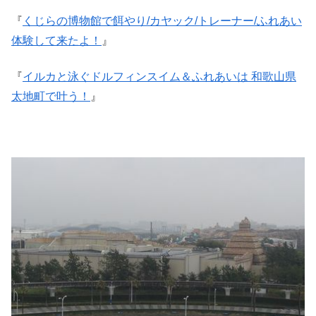
『
くじらの博物館で餌やり/カヤック/トレーナー/ふれあい
体験して来たよ！
』
『
イルカと泳ぐドルフィンスイム＆ふれあいは 和歌山県
太地町で叶う！
』