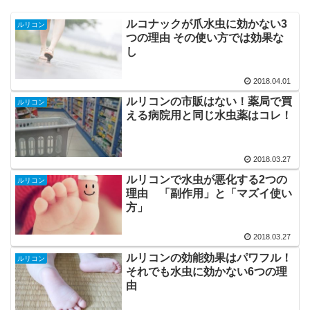
ルコナックが爪水虫に効かない3
ルリコン
つの理由 その使い方では効果な
し
2018.04.01
ルリコンの市販はない！薬局で買
ルリコン
える病院用と同じ水虫薬はコレ！
2018.03.27
ルリコンで水虫が悪化する2つの
ルリコン
理由 「副作用」と「マズイ使い
方」
2018.03.27
ルリコンの効能効果はパワフル！
ルリコン
それでも水虫に効かない6つの理
由