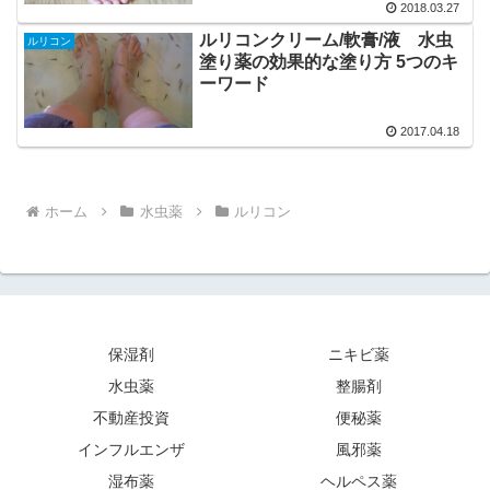
2018.03.27
ルリコンクリーム/軟膏/液 水虫
ルリコン
塗り薬の効果的な塗り方 5つのキ
ーワード
2017.04.18
ホーム
水虫薬
ルリコン
保湿剤
ニキビ薬
水虫薬
整腸剤
不動産投資
便秘薬
インフルエンザ
風邪薬
湿布薬
ヘルペス薬