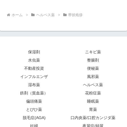
ホーム
ヘルペス薬
帯状疱疹
保湿剤
ニキビ薬
水虫薬
整腸剤
不動産投資
便秘薬
インフルエンザ
風邪薬
湿布薬
ヘルペス薬
鉄剤（貧血薬）
花粉症薬
偏頭痛薬
睡眠薬
とびひ薬
胃薬
脱毛症(AGA)
口内炎薬/口腔カンジダ薬
妊婦
夜尿症/頻尿