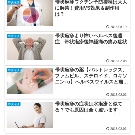
帯状疱疹ワクチン予防接種は大人
帯状疱疹
に解禁！費用VS効果＆副作用
は？
2016.08.19
帯状疱疹より怖いヘルペス後遺
帯状疱疹
症 帯状疱疹後神経痛の痛み症状
2016.02.08
帯状疱疹の薬【バルトレックス、
帯状疱疹
ファムビル、ステロイド、ロキソ
ニン+α】ヘルペスウイルスと痛み
の治療
2016.02.01
帯状疱疹の症状は水疱瘡と似て
帯状疱疹
る？でも原因は全く違います
2016.02.01