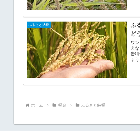
ふ
ふるさと納税
ど
ワン
えな
告特
ょう
ホーム
税金
ふるさと納税