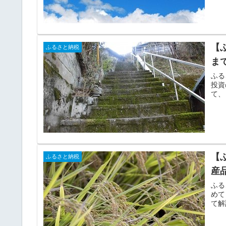
【
ふるさと納税
ま
ふる
投資
て、
【
ふるさと納税
産
ふる
めて
て解