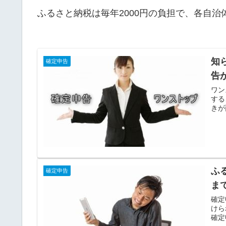
ふるさと納税は毎年2000円の負担で、各自
知
確定申告
告
ワン
する
きが
ふ
確定申告
ま
確定
けら
確定