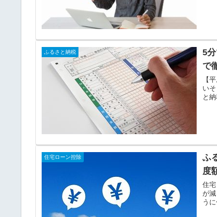
5
ふるさと納税
で
【平
いそ
と納
ふ
住宅ローン控除
度
住宅
が減
うに