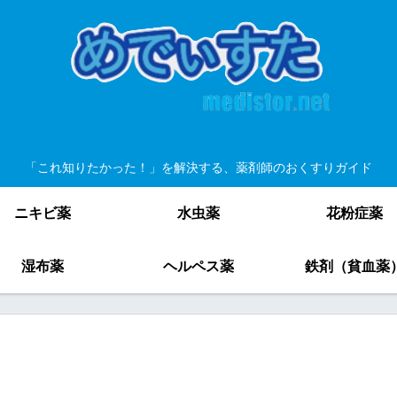
「これ知りたかった！」を解決する、薬剤師のおくすりガイド
ニキビ薬
水虫薬
花粉症薬
湿布薬
ヘルペス薬
鉄剤（貧血薬