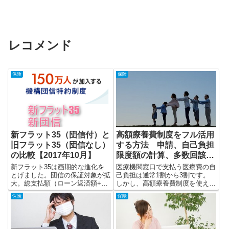
レコメンド
保険
保険
新フラット35（団信付）と
高額療養費制度をフル活用
旧フラット35（団信なし）
する方法 申請、自己負担
の比較【2017年10月】
限度額の計算、多数回該
当、合算、貸付
新フラット35は画期的な進化を
医療機関窓口で支払う医療費の自
とげました。団信の保証対象が拡
己負担は通常1割から3割です。
大。総支払額（ローン返済額+団
しかし、高額療養費制度を使えば
信保険料）の軽減。旧フラット
医療負担を減らしてくれます。高
保険
保険
35と比較しながら、新フラット
額療養費制度では自己負担の上限
35の魅力にせまります。
が設定されるからです。