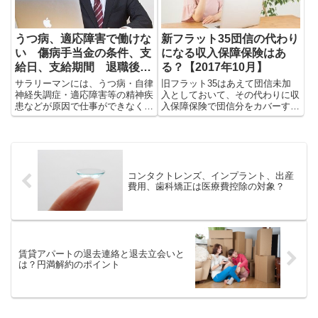
うつ病、適応障害で働けな
新フラット35団信の代わり
い 傷病手当金の条件、支
になる収入保障保険はあ
給日、支給期間 退職後
る？【2017年10月】
は？
サラリーマンには、うつ病・自律
旧フラット35はあえて団信未加
神経失調症・適応障害等の精神疾
入としておいて、その代わりに収
患などが原因で仕事ができなくな
入保障保険で団信分をカバーする
ったときや、入院等で十分な収入
裏ワザが有効でした。2017年10
をえられないときに受けられる生
月フラット35リニューアル後も
活保障（傷病手当金）がありま
この方法は有効なのでしょうか？
す。
コンタクトレンズ、インプラント、出産
費用、歯科矯正は医療費控除の対象？
賃貸アパートの退去連絡と退去立会いと
は？円満解約のポイント