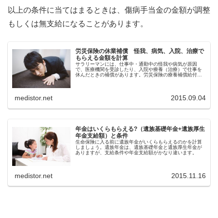
以上の条件に当てはまるときは、傷病手当金の金額が調整
もしくは無支給になることがあります。
労災保険の休業補償 怪我、病気、入院、治療で
もらえる金額を計算
サラリーマンには、仕事中・通勤中の怪我や病気が原因
で、医療機関を受診したり、入院や療養（治療）で仕事を
休んだときの補償があります。労災保険の療養補償給付と
休業補償給付です。
medistor.net
2015.09.04
年金はいくらもらえる?（遺族基礎年金+遺族厚生
年金支給額）と条件
生命保険に入る前に遺族年金がいくらもらえるのかを計算
しましょう。遺族年金は、遺族基礎年金と遺族厚生年金が
ありますが、支給条件や年金支給額がかなり違います。
medistor.net
2015.11.16