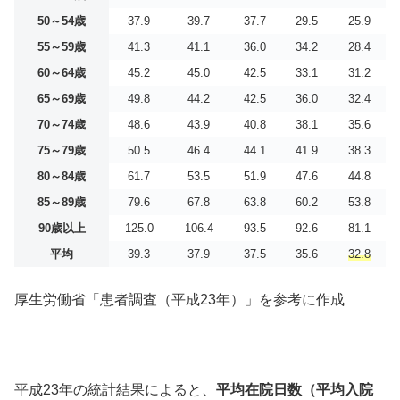
50～54歳
37.9
39.7
37.7
29.5
25.9
55～59歳
41.3
41.1
36.0
34.2
28.4
60～64歳
45.2
45.0
42.5
33.1
31.2
65～69歳
49.8
44.2
42.5
36.0
32.4
70～74歳
48.6
43.9
40.8
38.1
35.6
75～79歳
50.5
46.4
44.1
41.9
38.3
80～84歳
61.7
53.5
51.9
47.6
44.8
85～89歳
79.6
67.8
63.8
60.2
53.8
90歳以上
125.0
106.4
93.5
92.6
81.1
平均
39.3
37.9
37.5
35.6
32.8
厚生労働省「患者調査（平成23年）」を参考に作成
平成23年の統計結果によると、
平均在院日数（平均入院