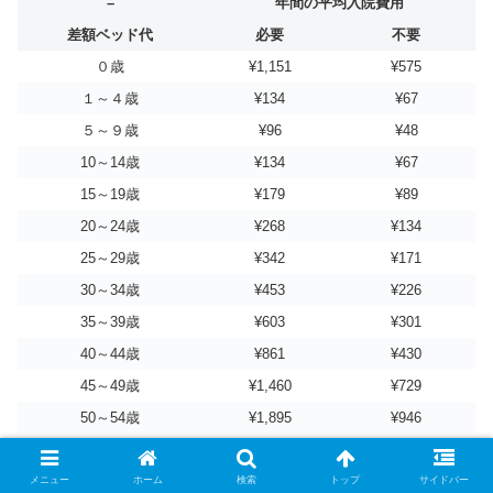
–
年間の平均入院費用
差額ベッド代
必要
不要
０歳
¥1,151
¥575
１～４歳
¥134
¥67
５～９歳
¥96
¥48
10～14歳
¥134
¥67
15～19歳
¥179
¥89
20～24歳
¥268
¥134
25～29歳
¥342
¥171
30～34歳
¥453
¥226
35～39歳
¥603
¥301
40～44歳
¥861
¥430
45～49歳
¥1,460
¥729
50～54歳
¥1,895
¥946
55～59歳
¥2,866
¥1,431
60～64歳
¥4,185
¥2,089
メニュー
ホーム
検索
トップ
サイドバー