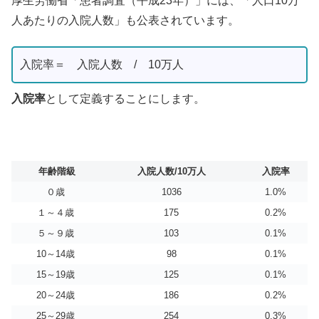
厚生労働省「患者調査（平成23年）」には、「人口10万
人あたりの入院人数」も公表されています。
入院率＝ 入院人数 / 10万人
入院率
として定義することにします。
年齢階級
入院人数/10万人
入院率
０歳
1036
1.0%
１～４歳
175
0.2%
５～９歳
103
0.1%
10～14歳
98
0.1%
15～19歳
125
0.1%
20～24歳
186
0.2%
25～29歳
254
0.3%