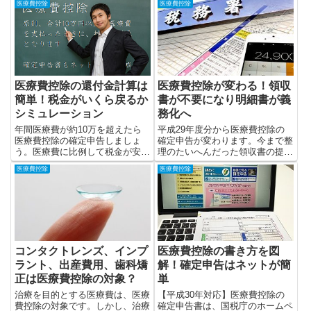
医療費控除
医療費控除
医療費控除の還付金計算は
医療費控除が変わる！領収
簡単！税金がいくら戻るか
書が不要になり明細書が義
シミュレーション
務化へ
年間医療費が約10万を超えたら
平成29年度分から医療費控除の
医療費控除の確定申告しましょ
確定申告が変わります。今まで整
う。医療費に比例して税金が安く
理のたいへんだった領収書の提出
なります。申告でいくら還付金が
がなくなり、明細書の提出が義務
医療費控除
医療費控除
発生するかもシミュレーションし
化されます。
てみます。
コンタクトレンズ、インプ
医療費控除の書き方を図
ラント、出産費用、歯科矯
解！確定申告はネットが簡
正は医療費控除の対象？
単
治療を目的とする医療費は、医療
【平成30年対応】医療費控除の
費控除の対象です。しかし、治療
確定申告書は、国税庁のホームペ