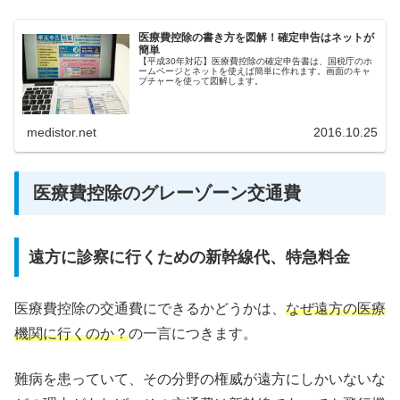
医療費控除の書き方を図解！確定申告はネットが
簡単
【平成30年対応】医療費控除の確定申告書は、国税庁のホ
ームページとネットを使えば簡単に作れます。画面のキャ
プチャーを使って図解します。
medistor.net
2016.10.25
医療費控除のグレーゾーン交通費
遠方に診察に行くための新幹線代、特急料金
医療費控除の交通費にできるかどうかは、
なぜ遠方の医療
機関に行くのか？
の一言につきます。
難病を患っていて、その分野の権威が遠方にしかいないな