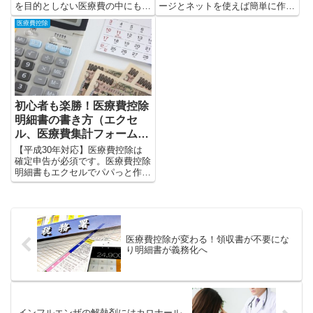
を目的としない医療費の中にも、
ージとネットを使えば簡単に作れ
医療費控除の対象となるケースも
ます。画面のキャプチャーを使っ
医療費控除
あります。
て図解します。
初心者も楽勝！医療費控除
明細書の書き方（エクセ
ル、医療費集計フォーム、
手書き）
【平成30年対応】医療費控除は
確定申告が必須です。医療費控除
明細書もエクセルでパパっと作成
してしまいましょう。初心者も国
税庁のHPとエクセルを使えば、
明細書作成から確定申告まで簡単
です。
医療費控除が変わる！領収書が不要にな
り明細書が義務化へ
インフルエンザの解熱剤にはカロナール