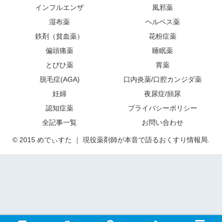
インフルエンザ
風邪薬
湿布薬
ヘルペス薬
鉄剤（貧血薬）
花粉症薬
偏頭痛薬
睡眠薬
とびひ薬
胃薬
脱毛症(AGA)
口内炎薬/口腔カンジダ薬
妊婦
夜尿症/頻尿
認知症薬
プライバシーポリシー
全記事一覧
お問い合わせ
© 2015 めでぃすた ｜ 現役薬剤師が本音で語るおくすり情報局.