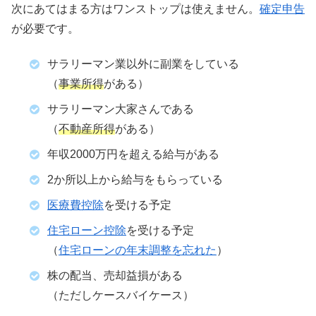
次にあてはまる方はワンストップは使えません。
確定申告
が必要です。
サラリーマン業以外に副業をしている
（
事業所得
がある）
サラリーマン大家さんである
（
不動産所得
がある）
年収2000万円を超える給与がある
2か所以上から給与をもらっている
医療費控除
を受ける予定
住宅ローン控除
を受ける予定
（
住宅ローンの年末調整を忘れた
）
株の配当、売却益損がある
（ただしケースバイケース）