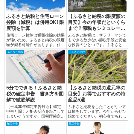
ふるさと納税と住宅ローン
【ふるさと納税の限度額の
控除（減税）は併用OK! 限
目安】今の年収だといくら
度額を計算
まで？節税もシミュレーシ
ョン！
住宅ローン控除は税額控除の効果
ふるさと納税は、サラリーマンで
が強いため、ふるさと納税の限度
もできる数少ない節税手段と安全
額が減る可能性があります。住宅
な投資のひとつです。ふるさと納
ローン控除とふるさと納税は、ど
税の限度額（いくらまで？）を知
ふるさと納税
ふるさと納税
のように付き合っていけばいいの
って、どんどん得をしましょう。
かを解説します。
5分でできる！ふるさと納
【ふるさと納税の還元率の
税の確定申告 書き方を図
目安】お得でおすすめの特
解で徹底解説
産品5選
【平成30年確定申告対応】確定
ふるさと納税をしたことがない方
申告と聞くと拒否反応を起こして
は損をしています。今年からぜひ
しまいそうですが、国税庁確定申
始めてください。初心者でもわか
告コーナー（ネット）を使えば、
るように仕組みと還元率の目安に
確定申告
確定申告
ふるさと納税の確定申告書は簡単
ついて解説します。
に作れます。