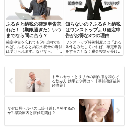
ふるさと納税の確定申告忘
知らないの？ふるさと納税
れた！（期限過ぎた）いつ
はワンストップより確定申
までなら間に合う？
告がお得な3つの理由
確定申告を忘れても5年以内であ
ワンストップ特例制度とは「ある
れば、ふるさと納税の税金の還付
条件をみたしていれば、確定申告
は受けられます。なぜなら、「ふ
をすることなく税金控除が受けら
るさと納税の確定申告」はやや特
れる制度」です。しかし、意外と
殊で、確定申告の期限に縛られな
手続きが面倒であったり、確定申
いからです。
告より融通が効かなかったりしま
す。
トラムセットとリリカの副作用を和らげ
る飲み方 効果と併用は？【帯状疱疹後神
経痛薬】
なぜ口唇ヘルペスは繰り返し再発するの
か? 感染原因と潜伏期間は？