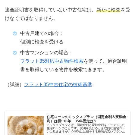
適合証明書を取得していない中古住宅は、
新たに検査
を受
けなくてはなりません。
中古戸建ての場合：
個別に検査を受ける
中古マンションの場合：
フラット35対応中古物件検索
を使って、適合証明
書を取得している物件を検索できます。
（詳細）
フラット35中古住宅の技術基準
住宅ローンのミックスプラン（固定金利＆変動金
利）は損! 10年、35年固定は？
ミックスプランとは、固定金利と変動金利をミックスした
住宅ローンのことです。説明を受けると合理的な住宅ロー
ンに見えますが、心理的には損をする後味の悪いプランで
す。