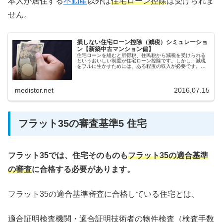
本人が居住する
不動産
以外は
住宅ローン控除
は受けられま
せん。
損しない住宅ローン控除（減税）シミュレーショ
ン【新築中古マンション偏】
住宅ローンを組むと所得税、住民税から減税を受けられる
というおいしい制度が住宅ローン控除です。しかし、減税
をフルに生かすためには、ある程度の収入が必要です。減
税失敗例も解説します。
medistor.net
2016.07.15
フラット35の審査基準5 住宅
フラット35では、住宅そのものも
フラット35の適合基準
の審査
に合格する必要があります。
フラット35の適合基準審査に合格している住宅とは、
適合証明検査機関・適合証明技術者の物件検査（検査手数