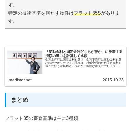
す。
特定の技術基準を満たす物件は
フラット35S
がありま
す。
「変動金利と固定金利どちらが得か」に決着！返
済額の違いを計算して比較
金利上昇時は固定金利を選び、金利下降時は変動金利を選
ぶのがセオリーです。現在は、超低金利のため固定金利を
選んだほうが無難というのが一般的な考え方でしょう。し
かし、考え方ひとつでは…
medistor.net
2015.10.28
まとめ
フラット35の審査基準は主に3種類