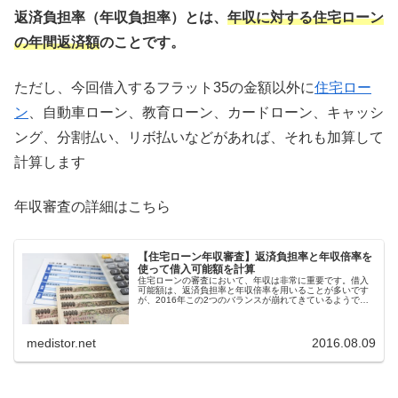
返済負担率（年収負担率）とは、
年収に対する住宅ローン
の年間返済額
のことです。
ただし、今回借入するフラット35の金額以外に
住宅ロー
ン
、自動車ローン、教育ローン、カードローン、キャッシ
ング、分割払い、リボ払いなどがあれば、それも加算して
計算します
年収審査の詳細はこちら
【住宅ローン年収審査】返済負担率と年収倍率を
使って借入可能額を計算
住宅ローンの審査において、年収は非常に重要です。借入
可能額は、返済負担率と年収倍率を用いることが多いです
が、2016年この2つのバランスが崩れてきているようで
す。
medistor.net
2016.08.09