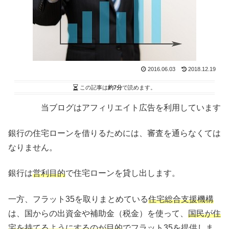
2016.06.03
2018.12.19
この記事は
約7分
で読めます。
当ブログはアフィリエイト広告を利用しています
銀行の住宅ローンを借りるためには、審査を通らなくては
なりません。
銀行は
営利目的
で住宅ローンを貸し出します。
一方、フラット35を取りまとめている
住宅総合支援機構
は、国からの出資金や補助金（税金）を使って、
国民が住
宅を持てるようにするのが目的
でフラット35を提供しま