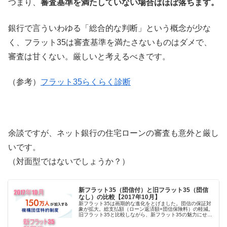
つまり、
審査基準を満たしていない場合はほぼ落ちます。
銀行で言ういわゆる「総合的な判断」という概念が少な
く、フラット35は審査基準を満たさないものはダメで、
審査は甘くない。厳しいと考えるべきです。
（参考）
フラット35らくらく診断
余談ですが、ネット銀行の住宅ローンの審査も意外と厳し
いです。
（対面型ではないでしょうか？）
新フラット35（団信付）と旧フラット35（団信
なし）の比較【2017年10月】
新フラット35は画期的な進化をとげました。団信の保証対
象が拡大。総支払額（ローン返済額+団信保険料）の軽減。
旧フラット35と比較しながら、新フラット35の魅力にせま
ります。