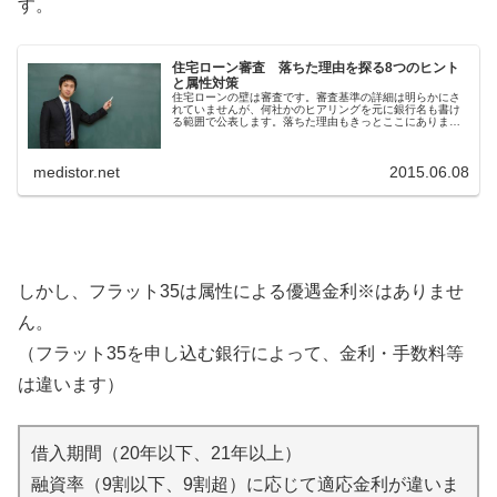
す。
住宅ローン審査 落ちた理由を探る8つのヒント
と属性対策
住宅ローンの壁は審査です。審査基準の詳細は明らかにさ
れていませんが、何社かのヒアリングを元に銀行名も書け
る範囲で公表します。落ちた理由もきっとここにありま
す。
medistor.net
2015.06.08
しかし、フラット35は属性による優遇金利※はありませ
ん。
（フラット35を申し込む銀行によって、金利・手数料等
は違います）
借入期間（20年以下、21年以上）
融資率（9割以下、9割超）に応じて適応金利が違いま