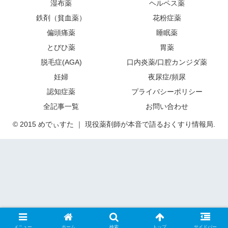
湿布薬
ヘルペス薬
鉄剤（貧血薬）
花粉症薬
偏頭痛薬
睡眠薬
とびひ薬
胃薬
脱毛症(AGA)
口内炎薬/口腔カンジダ薬
妊婦
夜尿症/頻尿
認知症薬
プライバシーポリシー
全記事一覧
お問い合わせ
© 2015 めでぃすた ｜ 現役薬剤師が本音で語るおくすり情報局.
メニュー
ホーム
検索
トップ
サイドバー