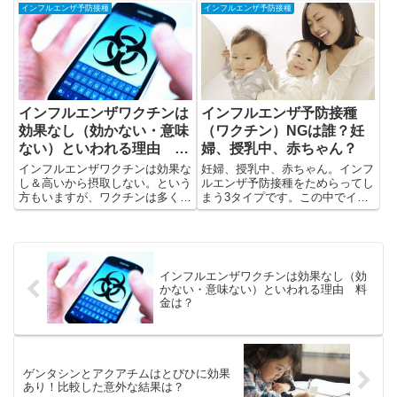
ンから変更になります。○価の意
種類をバイアル・シリンジ・メー
インフルエンザ予防接種
インフルエンザ予防接種
味と、鼻ワクチン（フルミスト）
カー・チメロサールの有無にわけ
について解説します【接種後の備
て解説します。
忘録あり】
インフルエンザワクチンは
インフルエンザ予防接種
効果なし（効かない・意味
（ワクチン）NGは誰？妊
ない）といわれる理由 料
婦、授乳中、赤ちゃん？
金は？
インフルエンザワクチンは効果な
妊婦、授乳中、赤ちゃん。インフ
し＆高いから摂取しない。という
ルエンザ予防接種をためらってし
方もいますが、ワクチンは多くの
まう3タイプです。この中でイン
方が摂取しなければ効果が現れま
フルエンザワクチンを使えない人
せん。
がいます。誰でしょうか？
インフルエンザワクチンは効果なし（効
かない・意味ない）といわれる理由 料
金は？
ゲンタシンとアクアチムはとびひに効果
あり！比較した意外な結果は？