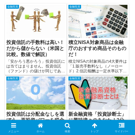
金融投資
金融投資
投資信託の手数料は高い！
積立NISA対象商品は金融
だから儲からない（米国と
庁のおすすめ商品そのもの
比較。数値で解説）
だ！
「安かろう悪かろう」投資信託に
積立NISAの対象商品の4大要件は
は当てはまりません。投資信託
「1.販売手数料なし（ノーロー
（ファンド）の儲けが同じである
ド）2.信託報酬は一定水準以下
ならば、手数料が安いほうが投資
3.分配金が毎月分配されないこ
金融投資
金融投資
家は儲かります。
と 4.信託期間が無期限または20
年以上」です。その理由を解説し
ます。
投資信託は分配金なしを選
新金融資格「投資診断士」
ぼう 再投資パワーを税金
に興味津々のあなた！3分
に食われたくないなら
でサクッと伝えるよ
メニュー
ホーム
検索
トップ
サイドバー
投資信託の分配金には約20%の税
投資オンチのあなた。「貯蓄から