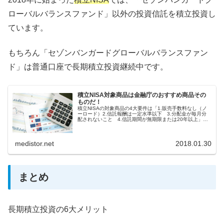
ローバルバランスファンド」以外の投資信託を積立投資し
ています。
もちろん「セゾンバンガードグローバルバランスファン
ド」は普通口座で長期積立投資継続中です。
積立NISA対象商品は金融庁のおすすめ商品その
ものだ！
積立NISAの対象商品の4大要件は「1.販売手数料なし（ノ
ーロード）2.信託報酬は一定水準以下 3.分配金が毎月分
配されないこと 4.信託期間が無期限または20年以上」で
す。その理由を解説します。
medistor.net
2018.01.30
まとめ
長期積立投資の6大メリット