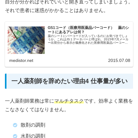
自分が分かればそれでいいと開き直ってしまいましょう。
それで患者に迷惑がかかることはありません。
GS1コード（医療用医薬品バーコード） 薬のシ
ートにあるアレは何？
薬のシートにバーコードが入っているのにお気づきでしょ
うか。これはJS１データバーと呼ばれ、2015年7月メーカ
ー出荷分から表示が義務化された医療用医薬品バーコード
です。
medistor.net
2015.07.08
一人薬剤師を辞めたい理由4 仕事量が多い
一人薬剤師業務は常に
マルチタスク
です。効率よく業務を
こなさなくてはなりません。
散剤の調剤
水剤の調剤