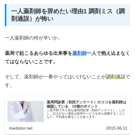
一人薬剤師を辞めたい理由1 調剤ミス（調
剤過誤）が怖い
一人薬剤師の何が辛いか。
薬局で起こるあらゆる出来事を
薬剤師
一人で抱え込まなく
てはならないことです。
そして、薬剤師が一番やってはいけないことが
調剤過誤
で
す。
薬局問診票（初回アンケート）のココを薬剤師は
確認している 10個のポイント
二度手間で不人気な薬局問診票（初回アンケート）。しか
し、記入がない場合は薬局サービスを自ら放棄することに
なり、不利益を被ることがあります。
medistor.net
2015.06.11