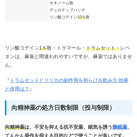
オキノーム散
デュロテップパッチ
リン酸コデイン
10％
散
リン酸コデイン
1％
散・トラマール・
トラムセット・
レペ
タンは、麻薬と間違われやすいですが、麻薬ではありませ
ん。
『
トラムセットとリリカの副作用を和らげる飲み方 効果
と併用は？
』
向精神薬の処方日数制限（投与制限）
向精神薬
は、不安を抑える抗不安薬、眠気を誘う
睡眠薬
、
てんかん発作を抑える目的などで使うことが多いです。