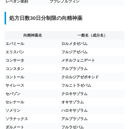
レペタン坐剤
ブプレノルフィン
処方日数30日分制限の向精神薬
向精神薬名
一般名（成分名）
エバミール
ロルメタゼパム
エリスパン
フルジアゼパム
コンサータ
メチルフェニデート
コンスタン
アルプラゾラム
コントール
クロルジアゼポキシド
サイレース
フルニトラゼパム
セパゾン
クロキサゾラム
セレナール
オキサゾラム
ソメリン
ハロキサゾラム
ソラナックス
アルプラゾラム
ダルメート
フルラゼパム