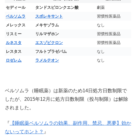
セディール
タンドスピロンクエン酸
劇薬
ベルソムラ
スボレキサント
習慣性医薬品
メレックス
メキサゾラム
なし
リスミー
リルマザホン
習慣性医薬品
ルネスタ
エスゾピクロン
習慣性医薬品
レスタス
フルトプラゼパム
なし
ロゼレム
ラメルテオン
なし
ベルソムラ（睡眠薬）は新薬のため14日処方日数制限で
したが、2015年12月に処方日数制限（投与制限）は解除
されました。
『
【睡眠薬ベルソムラの効果、副作用、禁忌、悪夢】効か
ないってホント？
』