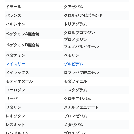
ドラール
クアゼパム
バランス
クロルジアゼポキシド
ハルシオン
トリアゾラム
クロルプロマジン
ベゲタミンA配合錠
プロメタジン
ベゲタミンB配合錠
フェノバルビタール
ベタナミン
ペモリン
マイスリー
ゾルピデム
メイラックス
ロフラゼプ酸エチル
モディオダール
モダフィニル
ユーロジン
エスタゾラム
リーゼ
クロチアゼパム
リタリン
メチルフェニデート
レキソタン
ブロマゼパム
レスミット
メダゼパム
レンドルミン
ブロチゾラム