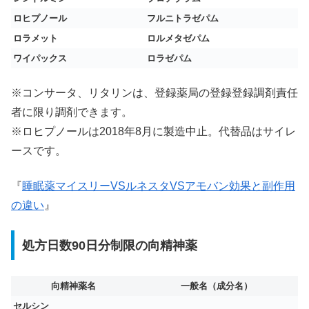
ロヒプノール
フルニトラゼパム
ロラメット
ロルメタゼパム
ワイパックス
ロラゼパム
※コンサータ、リタリンは、登録薬局の登録登録調剤責任
者に限り調剤できます。
※ロヒプノールは2018年8月に製造中止。代替品はサイレ
ースです。
『
睡眠薬マイスリーVSルネスタVSアモバン効果と副作用
の違い
』
処方日数90日分制限の向精神薬
向精神薬名
一般名（成分名）
セルシン