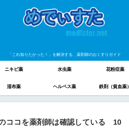
「これ知りたかった！」を解決する、薬剤師のおくすりガイド
ニキビ薬
水虫薬
花粉症薬
湿布薬
ヘルペス薬
鉄剤（貧血薬
のココを薬剤師は確認している 10