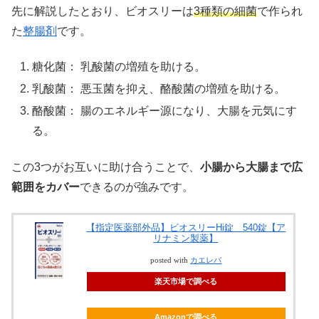
先に解説したとおり、ビオスリーは
3種類の細菌
で作られ
た
整腸剤
です。
糖化菌： 乳酸菌の増殖を助ける。
乳酸菌： 悪玉菌を抑え、酪酸菌の増殖を助ける。
酪酸菌： 腸のエネルギー源になり、大腸を元気にす
る。
この3つがお互いに助け合うことで、
小腸から大腸まで広
範囲をカバー
できるのが強みです。
【指定医薬部外品】ビオスリーHi錠 540錠【ア
リナミン製薬】
posted with
カエレバ
楽天市場で調べる
Amazonで調べる