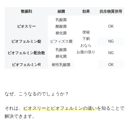
整腸剤
細菌
効果
抗生物質併用
乳酸菌
ビオスリー
酪酸菌
OK
便秘
糖化菌
下痢
ビオフェルミン錠
ビフィズス菌
NG
おなら
乳酸菌
お腹の張り
ビオフェルミン配合散
NG
糖化菌
ビオフェルミンR
耐性乳酸菌
OK
なぜ、こうなるのでしょうか？
それは、
ビオスリーとビオフェルミンの違い
を知ることで
解決できます。