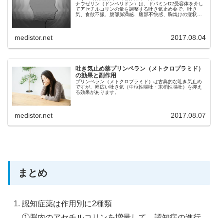
ナウゼリン（ドンペリドン）は、ドパミンD2受容体を介し
てアセチルコリンの量を調整する吐き気止め薬で、吐き
気、食欲不振、腹部膨満感、腹部不快感、胸焼けの症状に
効果があります。
medistor.net
2017.08.04
吐き気止め薬プリンペラン（メトクロプラミド）
の効果と副作用
プリンペラン（メトクロプラミド）は古典的な吐き気止め
ですが、幅広い吐き気（中枢性嘔吐・末梢性嘔吐）を抑え
る効果があります。
medistor.net
2017.08.07
まとめ
認知症薬は作用別に2種類
①脳内のアセチルコリンを増量して、認知症の進行