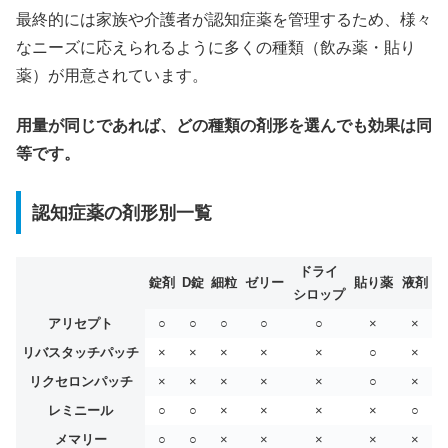
最終的には家族や介護者が認知症薬を管理するため、様々
なニーズに応えられるように多くの種類（飲み薬・貼り
薬）が用意されています。
用量が同じであれば、どの種類の剤形を選んでも効果は同
等です。
認知症薬の剤形別一覧
ドライ
錠剤
D錠
細粒
ゼリー
貼り薬
液剤
シロップ
アリセプト
○
○
○
○
○
×
×
リバスタッチパッチ
×
×
×
×
×
○
×
リクセロンパッチ
×
×
×
×
×
○
×
レミニール
○
○
×
×
×
×
○
メマリー
○
○
×
×
×
×
×