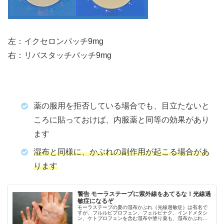
左：イクセロンパッチ9mg
右：リバスタッチパッチ9mg
薬の服用を拒否している場合でも、目立たないと
ころに貼っておけば、内服薬と同等の効果があり
ます
湿布と同様に、かぶれの副作用が起こる場合があ
ります
警告 モーラステープに紫外線をあてるな！光線過
敏症になるぞ
モーラステープの夏の湿布かぶれ（光線過敏症）は有名で
すが、フルルビプロフェン、フェルビナク、インドメタシ
ン、ケトプロフェンを含む湿布や塗り薬も、湿布かぶれを
起こすことがあります。