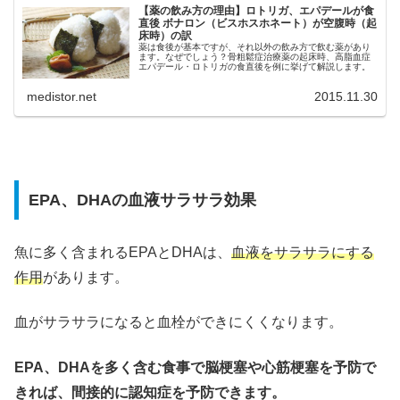
【薬の飲み方の理由】ロトリガ、エパデールが食
直後 ボナロン（ビスホスホネート）が空腹時（起
床時）の訳
薬は食後が基本ですが、それ以外の飲み方で飲む薬があり
ます。なぜでしょう？骨粗鬆症治療薬の起床時、高脂血症
エパデール・ロトリガの食直後を例に挙げて解説します。
medistor.net
2015.11.30
EPA、DHAの血液サラサラ効果
魚に多く含まれるEPAとDHAは、
血液をサラサラにする
作用
があります。
血がサラサラになると血栓ができにくくなります。
EPA、DHAを多く含む食事で脳梗塞や心筋梗塞を予防で
きれば、間接的に認知症を予防できます。