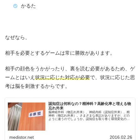
かるた
なぜなら、
相手を必要とするゲームは常に勝敗があります。
相手の顔色をうかがったり、裏を読む必要があるため、ゲ
ームとはいえ
状況に応じた対応が必要
で、状況に応じた思
考は脳を刺激するからです。
認知症は何科なの？精神科？高齢化率と増える物
忘れ外来
脳神経外科（物忘れ外来）、神経内科（認知症外来）、精
神科（物忘れ外来）。さまざまな表記がありますが、どの
ように違うのでしょうか。認知症を取り巻く環境変化の話
から、科の特徴まで解説します。
medistor.net
2016.02.26