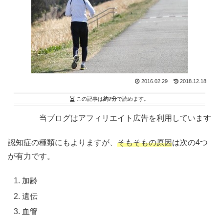
2016.02.29
2018.12.18
この記事は
約7分
で読めます。
当ブログはアフィリエイト広告を利用しています
認知症の種類にもよりますが、
そもそもの原因
は次の4つ
が有力です。
加齢
遺伝
血管