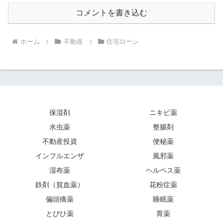
コメントを書き込む
ホーム
不動産
住宅ローン
保湿剤
ニキビ薬
水虫薬
整腸剤
不動産投資
便秘薬
インフルエンザ
風邪薬
湿布薬
ヘルペス薬
鉄剤（貧血薬）
花粉症薬
偏頭痛薬
睡眠薬
とびひ薬
胃薬