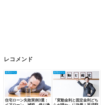
レコメンド
住宅ローン
住宅ローン
住宅ローン失敗実例3選：
「変動金利と固定金利どち
ペアローン、減税、借り換
らが得か」に決着！返済額