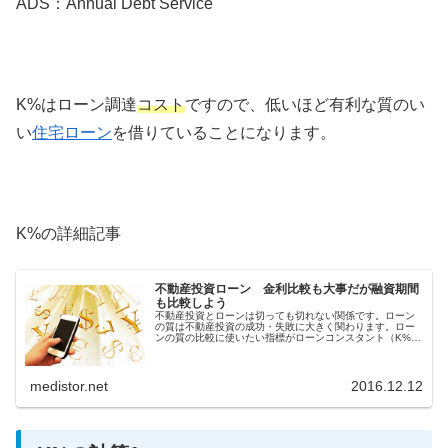
ADS：Annual Debt Service
K%はローン調達
コスト
ですので、低いほど有利な質のい
い
住宅ローン
を借りていることになります。
K%の詳細記事
不動産投資ローン 金利比較も大事だが融資期間
も比較しよう
不動産投資とローンは切っても切れない関係です。ローン
の質は不動産投資の成功・失敗に大きく関わります。ロー
ンの質の比較に使いたい指標がローンコンスタント（K%）
です。
medistor.net
2016.12.12