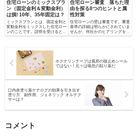
住宅ローンのミックスプラ
住宅ローン審査 落ちた理
ン（固定金利＆変動金利）
由を探る8つのヒントと属
は損! 10年、35年固定は？
性対策
ミックスプランとは、固定金利と
住宅ローンの壁は審査です。審査
変動金利をミックスした住宅ロー
基準の詳細は明らかにされていま
ンのことです。説明を受けると合
せんが、何社かのヒアリングを元
理的な住宅ローンに見えますが、
に銀行名も書ける範囲で公表しま
心理的には損をする後味の悪いプ
す。落ちた理由もきっとここにあ
ランです。
ります。
ホクナリンテープは風邪の咳止めシール
ではない！元々は喘息の貼り薬だ
口内炎塗り薬ケナログの効果を引き出す
塗り方 副作用、ジェネリック オルテク
サーは？
コメント