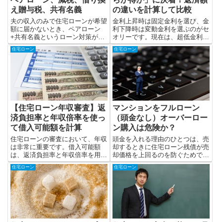
え贈与税、共有名義
の違いを計算して比較
夫の収入のみで住宅ローンが希望
金利上昇時は固定金利を選び、金
額に届かないとき、ペアローン
利下降時は変動金利を選ぶのがセ
+共有名義というローン対策があ
オリーです。現在は、超低金利の
ります。しかし、妻の収入を当て
ため固定金利を選んだほうが無難
住宅ローン
住宅ローン
にした借入は失敗に終わる可能性
というのが一般的な考え方でしょ
があります。
う。しかし、考え方ひとつでは…
【住宅ローン年収審査】返
マンションをフルローン
済負担率と年収倍率を使っ
（頭金なし）オーバーロー
て借入可能額を計算
ン購入は危険か？
住宅ローンの審査において、年収
頭金を入れる理由のひとつは、売
は非常に重要です。借入可能額
却するときに住宅ローン残債が売
は、返済負担率と年収倍率を用い
却価格を上回るのを防ぐためで
ることが多いですが、2016年こ
す。しかし、頭金なしのフルロー
住宅ローン
住宅ローン
の2つのバランスが崩れてきてい
ン、オーバーローンができるマン
るようです。
ションもあります。