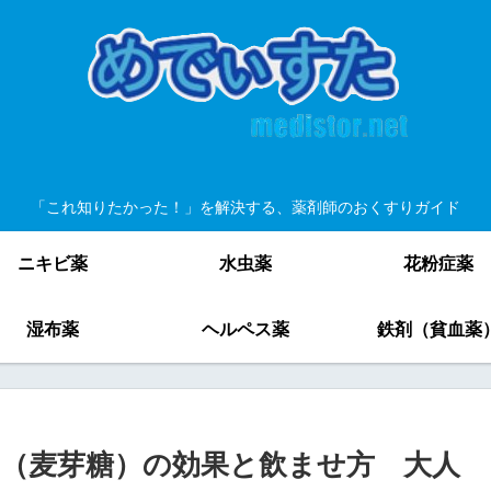
「これ知りたかった！」を解決する、薬剤師のおくすりガイド
ニキビ薬
水虫薬
花粉症薬
湿布薬
ヘルペス薬
鉄剤（貧血薬
（麦芽糖）の効果と飲ませ方 大人