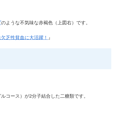
プ
のような不気味な赤褐色（上図右）です。
鉄欠乏性貧血に大活躍！
』
グルコース）が2分子結合した二糖類です。