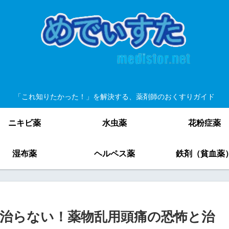
「これ知りたかった！」を解決する、薬剤師のおくすりガイド
ニキビ薬
水虫薬
花粉症薬
湿布薬
ヘルペス薬
鉄剤（貧血薬
治らない！薬物乱用頭痛の恐怖と治