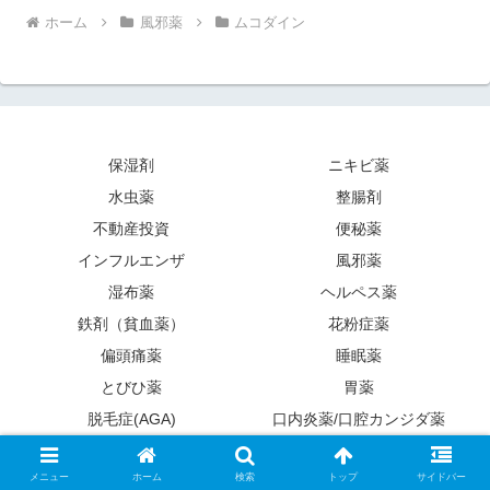
ホーム
風邪薬
ムコダイン
保湿剤
ニキビ薬
水虫薬
整腸剤
不動産投資
便秘薬
インフルエンザ
風邪薬
湿布薬
ヘルペス薬
鉄剤（貧血薬）
花粉症薬
偏頭痛薬
睡眠薬
とびひ薬
胃薬
脱毛症(AGA)
口内炎薬/口腔カンジダ薬
妊婦
夜尿症/頻尿
メニュー
ホーム
検索
トップ
サイドバー
認知症薬
プライバシーポリシー