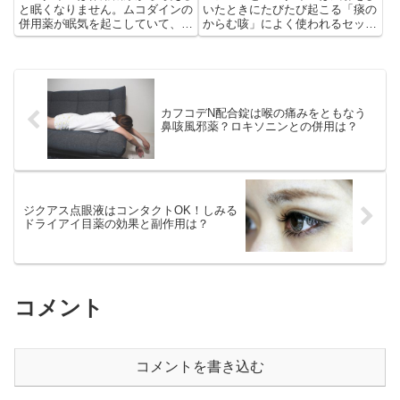
と眠くなりません。ムコダインの
いたときにたびたび起こる「痰の
併用薬が眠気を起こしていて、勘
からむ咳」によく使われるセット
違いをしているパターンが圧倒的
処方です。なぜ、この組み合わせ
に多いようです。眠気を起こす犯
なのか？その理由を解説します。
人はどの薬なのでしょうか？
カフコデN配合錠は喉の痛みをともなう
鼻咳風邪薬？ロキソニンとの併用は？
ジクアス点眼液はコンタクトOK！しみる
ドライアイ目薬の効果と副作用は？
コメント
コメントを書き込む