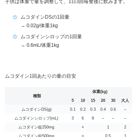
子供は体重で量を調整して、1日3回毎食後に飲みます。
ムコダインDSの1回量
→ 0.02g/体重1kg
ムコダインシロップの1回量
→ 0.6mL/体重1kg
ムコダイン1回あたりの量の目安
体重(kg)
種類
5
10
15
20
30
大人
ムコダインDS(g)
0.1
0.2
0.3
0.4
0.6
–
ムコダインシロップ(mL)
3
6
9
–
–
–
ムコダイン錠250mg
×
1
2
ムコダイン錠500mg
×
0.5
1