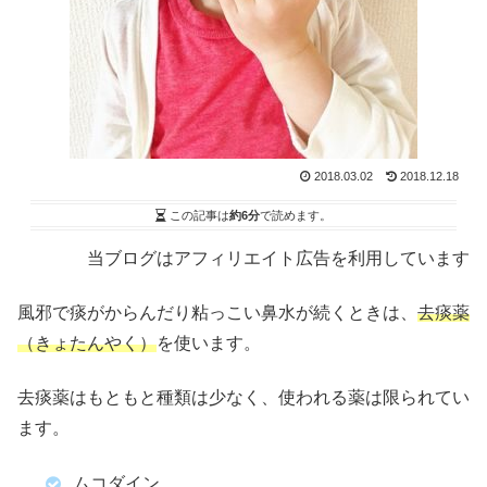
2018.03.02
2018.12.18
この記事は
約6分
で読めます。
当ブログはアフィリエイト広告を利用しています
風邪で痰がからんだり粘っこい鼻水が続くときは、
去痰薬
（きょたんやく）
を使います。
去痰薬はもともと種類は少なく、使われる薬は限られてい
ます。
ムコダイン