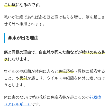
こい痰
になるのです。
戦いが壮絶であればあるほど痰は粘りを増し、咳を起こさ
せて外へ排泄されます。
鼻水が出る理由
痰と同様の理由で、白血球や死んだ菌などが
粘りのある鼻
水
になります。
ウイルスや細菌が体内に入ると
免疫応答
（異物に反応する
こと）や
反射
が起こり、ウイルスや細菌を体外に追い出そ
うとします。
体に害のないはずの花粉に免疫応答が起こるのが
花粉症
（アレルギー）
です。