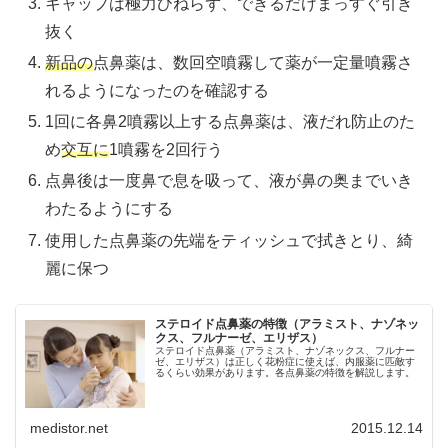
キャップは極力ひねらず、できるだけまっすぐ引き
抜く
新品の
点鼻薬は、数回空噴霧して薬が一定量噴霧さ
れるようになったのを確認する
1回に各鼻2噴霧以上する点鼻薬は、液だれ防止のた
め
交互に
1噴霧を2回行う
点鼻後は一度鼻で息を吸って、液が鼻の奥までいき
わたるようにする
使用した点鼻薬の先端をティッシュで拭きとり、綺
麗に保つ
ステロイド点鼻薬の特徴（アラミスト、ナゾネッ
クス、フルナーゼ、エリザス）
ステロイド点鼻薬（アラミスト、ナゾネックス、フルナー
ゼ、エリザス）は正しく花粉症に使えば、内服薬に匹敵す
るくらい効果があります。各点鼻薬の特徴を解説します。
medistor.net
2015.12.14