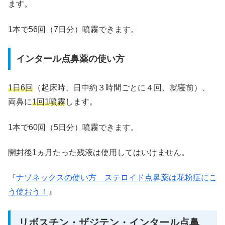
ます。
1本で56回（7日分）噴霧できます。
インタール点鼻薬の使い方
1日6回
（起床時、日中約３時間ごとに４回、就寝前）、
両鼻に
1回1噴霧
します。
1本で60回（5日分）噴霧できます。
開封後1ヵ月たった残液は使用してはいけません。
『
ナゾネックスの使い方 ステロイド点鼻薬は花粉症にこ
う使おう！
』
リボスチン・ザジテン・インタール点鼻