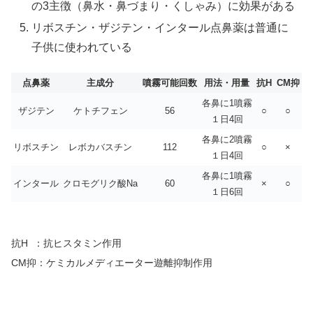
の3主徴（鼻水・鼻づまり・くしゃみ）に効果がある
リボスチン・ザジテン・インタール点鼻薬は普通に
子供に使われている
点鼻薬
主成分
噴霧可能回数
用法・用量
抗H
CM抑
各鼻に1噴霧
ザジテン
ケトチフェン
56
○
○
１日4回
各鼻に2噴霧
リボスチン
レボカバスチン
112
○
×
１日4回
各鼻に1噴霧
インタール
クロモグリク酸Na
60
×
○
１日6回
抗H ：抗ヒスタミン作用
CM抑：ケミカルメディエーター遊離抑制作用