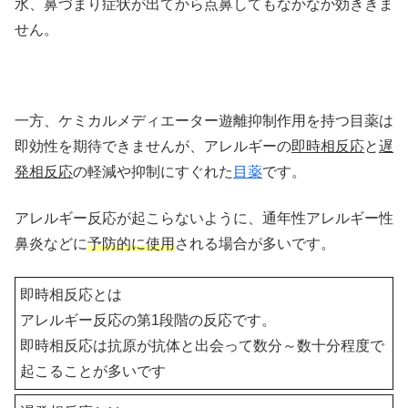
水、鼻づまり症状が出てから点鼻してもなかなか効ききま
せん。
一方、ケミカルメディエーター遊離抑制作用を持つ目薬は
即効性を期待できませんが、アレルギーの
即時相反応
と
遅
発相反応
の軽減や抑制にすぐれた
目薬
です。
アレルギー反応が起こらないように、通年性アレルギー性
鼻炎などに
予防的に使用
される場合が多いです。
即時相反応とは
アレルギー反応の第1段階の反応です。
即時相反応は抗原が抗体と出会って数分～数十分程度で
起こることが多いです