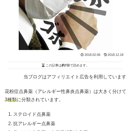
2018.02.06
2018.12.18
この記事は
約7分
で読めます。
当ブログはアフィリエイト広告を利用しています
花粉症点鼻薬（アレルギー性鼻炎点鼻薬）は大きく分けて
3種類
に分類されています。
ステロイド点鼻薬
抗アレルギー点鼻薬