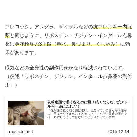
アレロック、アレグラ、ザイザルなどの
抗アレルギー内服
薬
と同じように、リボスチン・ザジテン・インタール点鼻
薬は
鼻花粉症の3主徴（鼻水、鼻づまり、くしゃみ）
に効
果があります。
眠気などの全身性の副作用がかなり軽減されています。
（後述「リボスチン、ザジテン、インタール点鼻薬の副作
用」）
花粉症薬で眠くなるのは嫌！眠くならない抗アレ
ルギー薬はこれだ！
「花粉症に強く効く薬は眠い」と思っていませんか？確か
に、昔はそう考えられてきました。ですが、最近の研究で
は、必ずしもそうではないことが分かっています。
medistor.net
2015.12.14