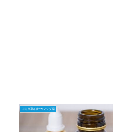
口内炎薬/口腔カンジダ薬