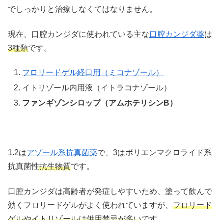
でしっかりと治療しなくてはなりません。
現在、口腔カンジダに使われている主な
口腔カンジダ薬
は
3種類
です。
フロリードゲル経口用（ミコナゾール）
イトリゾール内用液（イトラコナゾール）
ファンギゾンシロップ（アムホテリシンB）
1.2は
アゾール系抗真菌薬
で、3はポリエンマクロライド系
抗真菌性
抗生物質
です。
口腔カンジダは高齢者が発症しやすいため、塗って飲んで
効くフロリードゲルがよく使われていますが、
フロリード
ゲルやイトリゾールは併用禁忌が多い
です。