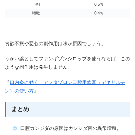
下痢
0.6％
嘔吐
0.4％
食欲不振や悪心の副作用は味が原因でしょう。
うがい薬としてファンギゾンシロップを使うならば、この
ような副作用は発生しません。
『
口内炎に効く！アフタゾロン口腔用軟膏（デキサルチ
ン）の使い方
』
まとめ
口腔カンジダの原因はカンジダ菌の異常増殖。