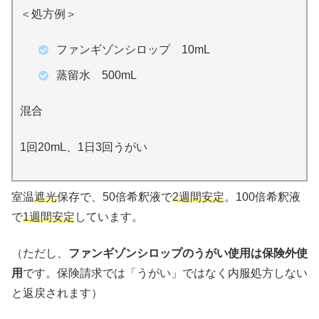
＜処方例＞
ファンギゾンシロップ 10mL
蒸留水 500mL
混合
1回20mL、1日3回うがい
室温
遮光
保存で、50倍希釈液で
2週間安定
。100倍希釈液
で
1週間安定
しています。
（ただし、
ファンギゾンシロップのうがい使用は保険外使
用
です。保険請求では「うがい」ではなく内服処方しない
と返戻されます）