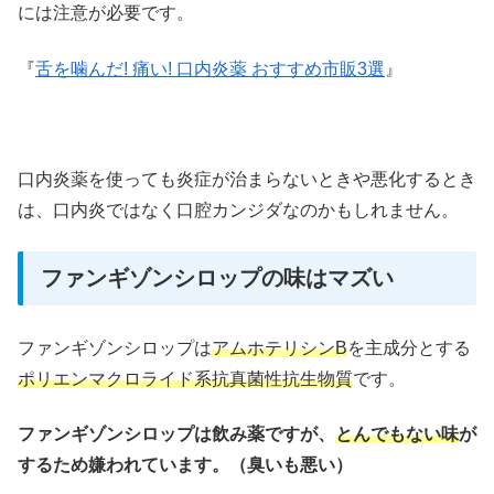
には注意が必要です。
『
舌を噛んだ! 痛い! 口内炎薬 おすすめ市販3選
』
口内炎薬を使っても炎症が治まらないときや悪化するとき
は、口内炎ではなく口腔カンジダなのかもしれません。
ファンギゾンシロップの味はマズい
ファンギゾンシロップは
アムホテリシンB
を主成分とする
ポリエンマクロライド系抗真菌性抗生物質
です。
ファンギゾンシロップは飲み薬ですが、
とんでもない味
が
するため嫌われています。（臭いも悪い）