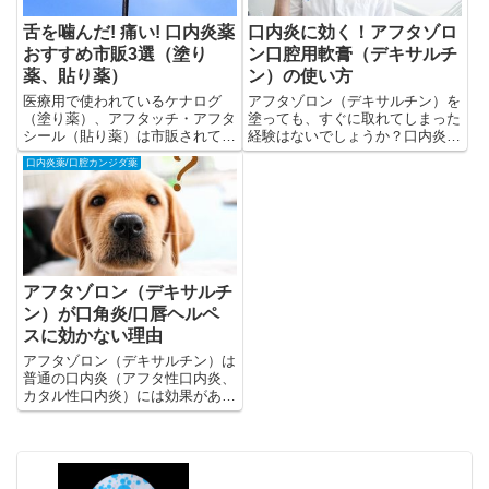
舌を噛んだ! 痛い! 口内炎薬
口内炎に効く！アフタゾロ
おすすめ市販3選（塗り
ン口腔用軟膏（デキサルチ
薬、貼り薬）
ン）の使い方
医療用で使われているケナログ
アフタゾロン（デキサルチン）を
（塗り薬）、アフタッチ・アフタ
塗っても、すぐに取れてしまった
シール（貼り薬）は市販されてい
経験はないでしょうか？口内炎は
ます。同じ成分・添加物を使って
字のごとく口の中の病気であるた
口内炎薬/口腔カンジダ薬
いるため、安心感が違います。お
め、軟膏の塗り方にはコツがいり
すすめです。
ます。
アフタゾロン（デキサルチ
ン）が口角炎/口唇ヘルペ
スに効かない理由
アフタゾロン（デキサルチン）は
普通の口内炎（アフタ性口内炎、
カタル性口内炎）には効果があり
ますが、感染性の口内炎には効き
ません。感染性口内炎の治療薬も
合わせて解説します。