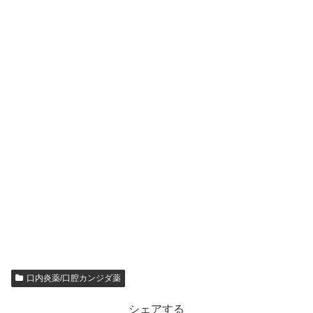
口内炎薬/口腔カンジダ薬
シェアする