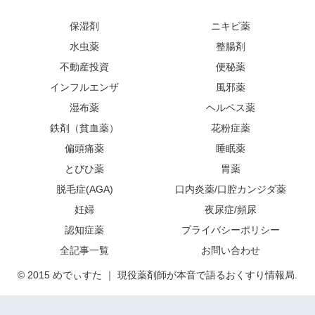
保湿剤
ニキビ薬
水虫薬
整腸剤
不動産投資
便秘薬
インフルエンザ
風邪薬
湿布薬
ヘルペス薬
鉄剤（貧血薬）
花粉症薬
偏頭痛薬
睡眠薬
とびひ薬
胃薬
脱毛症(AGA)
口内炎薬/口腔カンジダ薬
妊婦
夜尿症/頻尿
認知症薬
プライバシーポリシー
全記事一覧
お問い合わせ
© 2015 めでぃすた ｜ 現役薬剤師が本音で語るおくすり情報局.