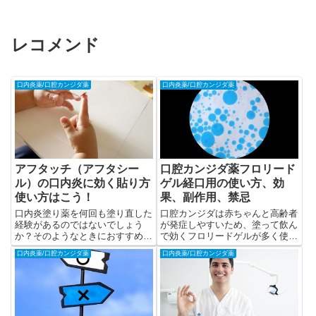
レコメンド
口内炎薬/口腔カンジダ薬
口内炎薬/口腔カンジダ薬
アフタッチ（アフタシー
口腔カンジダ薬フロリード
ル）の口内炎に効く貼り方
ゲル経口用の使い方、効
使い方はこう！
果、副作用、禁忌
口内炎塗り薬を何回も塗り直した
口腔カンジダは赤ちゃんと高齢者
経験があるのではないでしょう
が発症しやすいため、塗って飲ん
か？そのようなときにおすすめし
で効くフロリードゲルが多く使わ
たい口内炎薬がアフタッチorアフ
れます。効果的な使い方を解説し
口内炎薬/口腔カンジダ薬
口内炎薬/口腔カンジダ薬
タシールです。
ます。