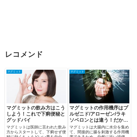
レコメンド
マグミット
マグミット
マグミットの飲み方はこう
マグミットの作用機序はプ
しよう！これで下痢便秘と
ルゼニド/アローゼン/ラキ
グッドバイ
ソベロンとは違う！だから
腹痛も弱い
マグミットは医師に言われた飲み
マグミットは大腸内に水分を集め
方からスタートして、下痢せず便
て、間接的に腸を刺激する作用機
秘に効くちょうどいい量を自分で
序であるため、自然に近い排便効