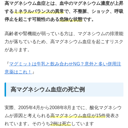
高マグネシウム血症とは、血中のマグネシウム濃度が上昇
する
ミネラルバランスの異常
で、不整脈、ショック、呼吸
停止を起こす可能性のある
危険な状態
です。
高齢者や腎機能が弱っている方は、マグネシウムの排泄能
力が落ちているため、高マグネシウム血症を起こすリスク
があります。
『
マグミットは牛乳と飲み合わせNG？意外と多い併用注
意薬はこれ！
』
高マグネシウム血症の死亡例
実際、2005年4月から2008年8月までに、酸化マグネシウ
ムが原因と考えられる
高マグネシウム血症が15件
発表さ
れています。そのうち
2例は死亡
しています