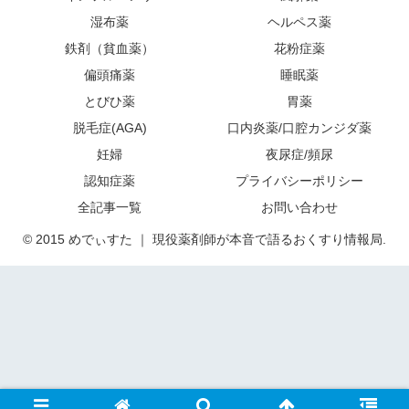
湿布薬
ヘルペス薬
鉄剤（貧血薬）
花粉症薬
偏頭痛薬
睡眠薬
とびひ薬
胃薬
脱毛症(AGA)
口内炎薬/口腔カンジダ薬
妊婦
夜尿症/頻尿
認知症薬
プライバシーポリシー
全記事一覧
お問い合わせ
© 2015 めでぃすた ｜ 現役薬剤師が本音で語るおくすり情報局.