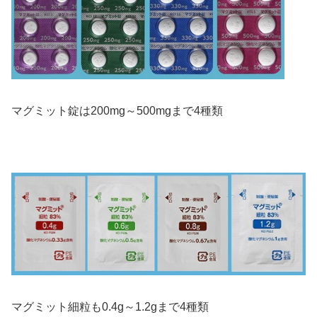
マグミット錠は200mg～500mgまで4種類
マグミット細粒も0.4g～1.2gまで4種類