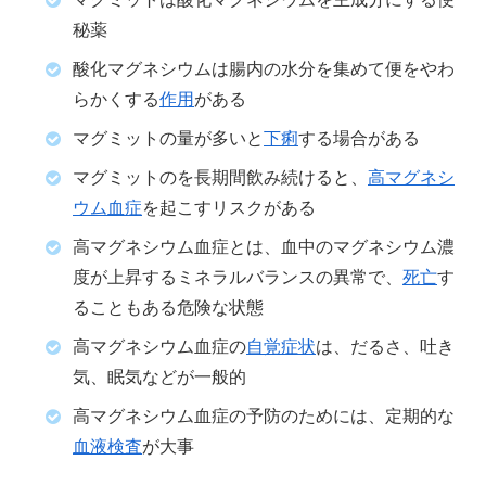
秘薬
酸化マグネシウムは腸内の水分を集めて便をやわ
らかくする
作用
がある
マグミットの量が多いと
下痢
する場合がある
マグミットのを長期間飲み続けると、
高マグネシ
ウム血症
を起こすリスクがある
高マグネシウム血症とは、血中のマグネシウム濃
度が上昇するミネラルバランスの異常で、
死亡
す
ることもある危険な状態
高マグネシウム血症の
自覚症状
は、だるさ、吐き
気、眠気などが一般的
高マグネシウム血症の予防のためには、定期的な
血液検査
が大事