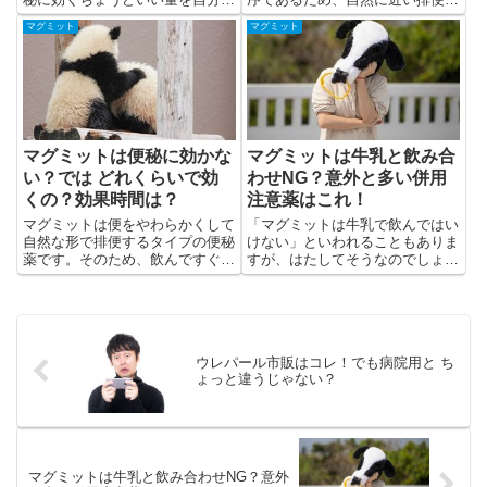
調整しなくてはなりません。その
果が得られます。便秘薬特有のキ
マグミット
マグミット
飲み方を解説します。
ュルキュル～ッという腹痛も起こ
しにくいです。
マグミットは便秘に効かな
マグミットは牛乳と飲み合
い？では どれくらいで効
わせNG？意外と多い併用
くの？効果時間は？
注意薬はこれ！
マグミットは便をやわらかくして
「マグミットは牛乳で飲んではい
自然な形で排便するタイプの便秘
けない」といわれることもありま
薬です。そのため、飲んですぐに
すが、はたしてそうなのでしょう
効くわけではありません。飲んで
か？マグミットと飲み合わせに注
から数時間から数日でジワーッと
意するべき薬といっしょに解説し
効果が表れます。
ます。
ウレパール市販はコレ！でも病院用と ち
ょっと違うじゃない？
マグミットは牛乳と飲み合わせNG？意外