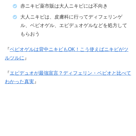
赤ニキビ薬市販は大人ニキビには不向き
大人ニキビは、皮膚科に行ってディフェリンゲ
ル、ベピオゲル、エピデュオゲルなどを処方して
もらおう
『
ベピオゲルは背中ニキビもOK！こう使えばニキビがツ
ルツルに
』
『
エピデュオが最強宣言？ディフェリン・ベピオと比べて
わかった真実
』