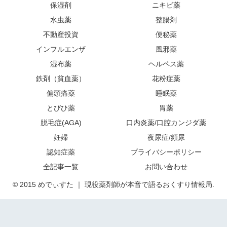
保湿剤
ニキビ薬
水虫薬
整腸剤
不動産投資
便秘薬
インフルエンザ
風邪薬
湿布薬
ヘルペス薬
鉄剤（貧血薬）
花粉症薬
偏頭痛薬
睡眠薬
とびひ薬
胃薬
脱毛症(AGA)
口内炎薬/口腔カンジダ薬
妊婦
夜尿症/頻尿
認知症薬
プライバシーポリシー
全記事一覧
お問い合わせ
© 2015 めでぃすた ｜ 現役薬剤師が本音で語るおくすり情報局.