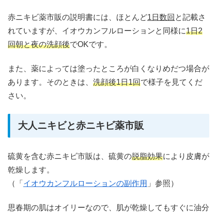
赤ニキビ薬市販の説明書には、ほとんど
1日数回
と記載さ
れていますが、イオウカンフルローションと同様に
1日2
回朝と夜の洗顔後
でOKです。
また、薬によっては塗ったところが白くなりめだつ場合が
あります。そのときは、
洗顔後1日1回
で様子を見てくだ
さい。
大人ニキビと赤ニキビ薬市販
硫黄を含む赤ニキビ市販は、硫黄の
脱脂効果
により皮膚が
乾燥します。
（「
イオウカンフルローションの副作用
」参照）
思春期の肌はオイリーなので、肌が乾燥してもすぐに油分