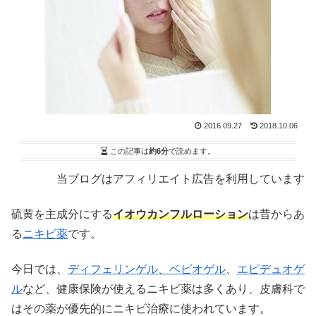
2016.09.27
2018.10.06
この記事は
約6分
で読めます。
当ブログはアフィリエイト広告を利用しています
硫黄を主成分にする
イオウカンフルローション
は昔からあ
る
ニキビ薬
です。
今日では、
ディフェリンゲル、ベピオゲル
、
エピデュオゲ
ル
など、健康保険が使えるニキビ薬は多くあり、皮膚科で
はその薬が優先的にニキビ治療に使われています。