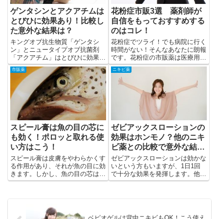
ゲンタシンとアクアチムは
花粉症市販3選 薬剤師が
とびひに効果あり！比較し
自信をもっておすすめする
た意外な結果は？
のはコレ！
キングオブ抗生物質「ゲンタシ
花粉症でツライ！でも病院に行く
ン」とニュータイプオブ抗菌剤
時間がない！そんなあなたに朗報
「アクアチム」はとびひに効果の
です。花粉症の市販薬は医療用と
ある塗り薬です。効果、副作用、
全く同じモノが販売されているか
市販薬
ニキビ薬
使い方、薬価（薬の値段）の比較
らです。さぁ、ドラッグストアへ
してみると意外と○○です。
Go！
スピール膏は魚の目の芯に
ゼビアックスローションの
も効く！ポロッと取れる使
効果はホンモノ？他のニキ
い方はこう！
ビ薬との比較で意外な結果
が
スピール膏は皮膚をやわらかくす
ゼビアックスローションは効かな
る作用があり、それが魚の目に効
いという方もいますが、1日1回
きます。しかし、魚の目の芯は頑
で十分な効果を発揮します。他の
固です。スピール膏を貼って剥が
ニキビ薬と比較しながら効く理由
して芯を取る。この作業を何回も
を解説します。
繰り返さなくはなりません。
ベピオゲルは背中ニキビもOK！こう使え