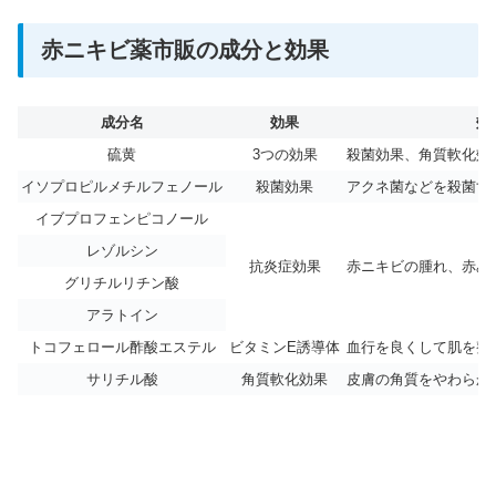
赤ニキビ薬市販の成分と効果
成分名
効果
効
硫黄
3つの効果
殺菌効果、角質軟化効
イソプロピルメチルフェノール
殺菌効果
アクネ菌などを殺菌す
イブプロフェンピコノール
レゾルシン
抗炎症効果
赤ニキビの腫れ、赤み
グリチルリチン酸
アラトイン
トコフェロール酢酸エステル
ビタミンE誘導体
血行を良くして肌を整
サリチル酸
角質軟化効果
皮膚の角質をやわらか