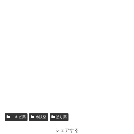
ニキビ薬
市販薬
塗り薬
シェアする