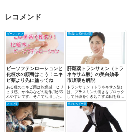
レコメンド
ビーソフテン
日焼けと紫外線対策
ビーソフテンローションと
肝斑薬トランサミン（トラ
化粧水の順番はこう！ニキ
ネキサム酸）の美白効果
ビ薬より先に塗ってね
市販薬も解説
ある種のニキビ薬は乾燥感、ヒリ
トランサミン（トラネキサム酸）
ヒリ感、かゆみなどの副作用が表
は、プラスミンの働きをブロック
れやすいです。そこで活用したい
して肝斑を引き起こす原因を取り
のが、化粧水やビーソフテンロー
除きます。シナール（ビタミン
とびひ薬
抗アレルギー薬
ションなどの保湿剤です。
C）との併用も多いです。