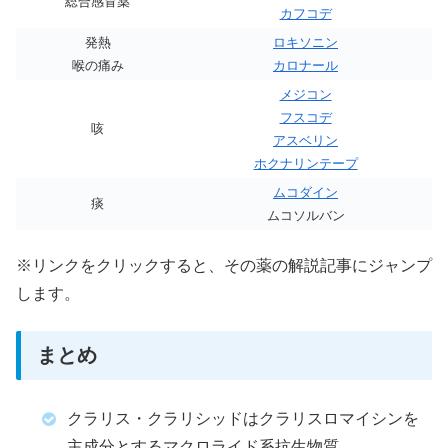
総合感冒薬
カフコデ
発熱
ロキソニン
喉の痛み
カロナール
メジコン
フスコデ
咳
アスベリン
ホクナリンテープ
ムコダイン
痰
ムコソルバン
※リンクをクリックすると、その薬の解説記事にジャンプ
します。
まとめ
クラリス・クラリシッドはクラリスロマイシンを
主成分とするマクロライド系抗生物質