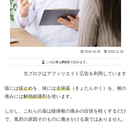
2018.10.26
2018.12.18
この記事は
約5分
で読めます。
当ブログはアフィリエイト広告を利用しています
咳には
咳止め
を、痰には
去痰薬
（きょたんやく）を、喉の
痛みには
解熱鎮痛剤
を使います。
しかし、これらの薬は咳痰喉の痛みの症状を軽くするだけ
で、風邪の原因そのものに働きかける薬ではありません。