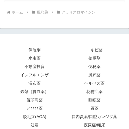
ホーム
風邪薬
クラリスロマイシン
保湿剤
ニキビ薬
水虫薬
整腸剤
不動産投資
便秘薬
インフルエンザ
風邪薬
湿布薬
ヘルペス薬
鉄剤（貧血薬）
花粉症薬
偏頭痛薬
睡眠薬
とびひ薬
胃薬
脱毛症(AGA)
口内炎薬/口腔カンジダ薬
妊婦
夜尿症/頻尿