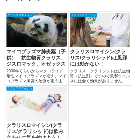
クラリスロマイシン
クラリスロマイシン
マイコプラズマ肺炎薬（子
クラリスロマイシン(クラ
供） 抗生物質クラリス、
リス/クラリシッド)は風邪
ジスロマック、オゼックス
には効かない！
2000年くらいからマクロライド
クラリス・クラリシッドは抗生物
耐性マイコプラズマが増え、マイ
質（抗生剤）ですので風邪ウイル
コプラズマ肺炎の治療が思うよう
スには全く効果がありません。で
に進まない例が見られるようにな
は、クラリス・クラリシッドはな
クラリスロマイシン
っています。
ぜ風邪に使われているのでしょう
か？
クラリスロマイシン(クラ
リス/クラリシッド)は飲み
合わせに気を付けよう！