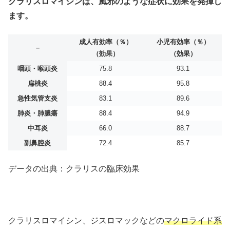
クラリスロマイシンは、風邪のような症状に効果を発揮し
ます。
成人有効率（％）
小児有効率（％）
–
（効果）
（効果）
咽頭・喉頭炎
75.8
93.1
扁桃炎
88.4
95.8
急性気管支炎
83.1
89.6
肺炎・肺膿瘍
88.4
94.9
中耳炎
66.0
88.7
副鼻腔炎
72.4
85.7
データの出典：クラリスの臨床効果
クラリスロマイシン、ジスロマックなどの
マクロライド系