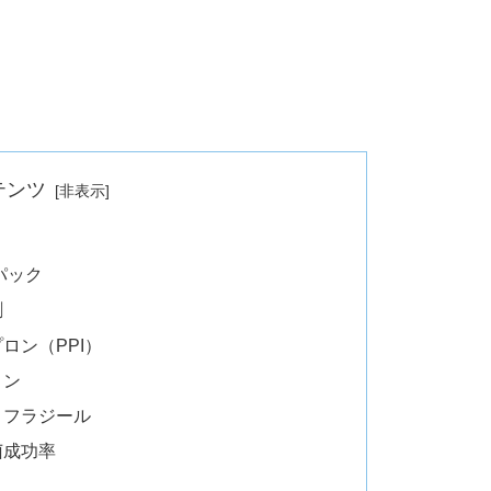
テンツ
パック
割
ロン（PPI）
リン
 フラジール
菌成功率