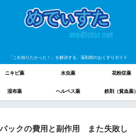
「これ知りたかった！」を解決する、薬剤師のおくすりガイド
ニキビ薬
水虫薬
花粉症薬
湿布薬
ヘルペス薬
鉄剤（貧血薬
パックの費用と副作用 また失敗し