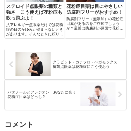
ステロイド点眼薬の種類と
花粉症目薬は目にやさしい
強さ こう使えば花粉症も
防腐剤フリーがおすすめ！
吹っ飛ぶよ！
防腐剤フリー（無添加）の花粉症
目薬があるのをご存知でしょう
抗アレルギー点眼薬だけでは花粉
か？最近は防腐剤が原因で花粉症
症の目のかゆみが治まらないとき
やドライアイを悪化させるケース
があります。そんなときに頼りに
が増えてきているとも聞きます。
なる目薬が「ステロイド点眼薬」
そこで活躍するのが防腐剤フリー
です。ちょっとした使い方の工夫
目薬です。
で、花粉症シーズンを乗り切りま
しょう！
クラビット・ガチフロ・ベガモックス
抗菌点眼薬は花粉症にこう使おう
パタノールとアレジオン あなたに合う
花粉症目薬はどっち？
コメント