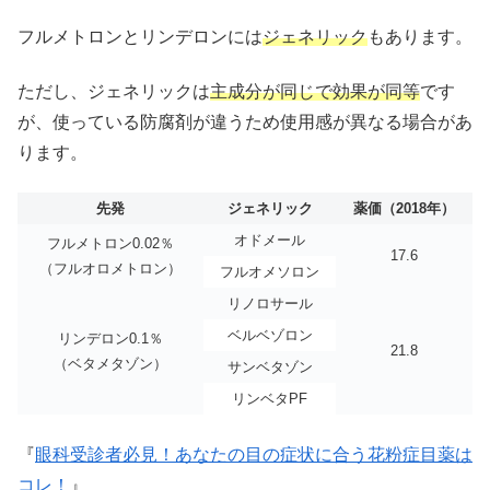
フルメトロンとリンデロンには
ジェネリック
もあります。
ただし、ジェネリックは
主成分が同じで効果が同等
です
が、使っている防腐剤が違うため使用感が異なる場合があ
ります。
先発
ジェネリック
薬価（2018年）
オドメール
フルメトロン0.02％
17.6
（フルオロメトロン）
フルオメソロン
リノロサール
ベルベゾロン
リンデロン0.1％
21.8
（ベタメタゾン）
サンベタゾン
リンベタPF
『
眼科受診者必見！あなたの目の症状に合う花粉症目薬は
コレ！
』