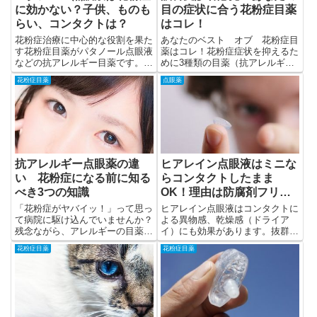
に効かない？子供、ものも
目の症状に合う花粉症目薬
らい、コンタクトは？
はコレ！
花粉症治療に中心的な役割を果た
あなたのベスト オブ 花粉症目
す花粉症目薬がパタノール点眼液
薬はコレ！花粉症症状を抑えるた
などの抗アレルギー目薬です。し
めに3種類の目薬（抗アレルギー
かし、抗アレルギー目薬は効く、
目薬、ステロイド目薬、抗菌目
花粉症目薬
点眼薬
効かないの個人差が大きく、効果
薬）を点眼・併用します。
の実感にも時間がかかります。
抗アレルギー点眼薬の違
ヒアレイン点眼液はミニな
い 花粉症になる前に知る
らコンタクトしたまま
べき3つの知識
OK！理由は防腐剤フリー
だから
「花粉症がヤバイッ！」って思っ
ヒアレイン点眼液はコンタクトに
て病院に駆け込んでいませんか？
よる異物感、乾燥感（ドライア
残念ながら、アレルギーの目薬は
イ）にも効果があります。抜群の
症状が出てから使い始めても、な
知名度と使用経験、安定した効
花粉症目薬
花粉症目薬
かなか効きません。
果、副作用の少なさが人気の秘密
です。