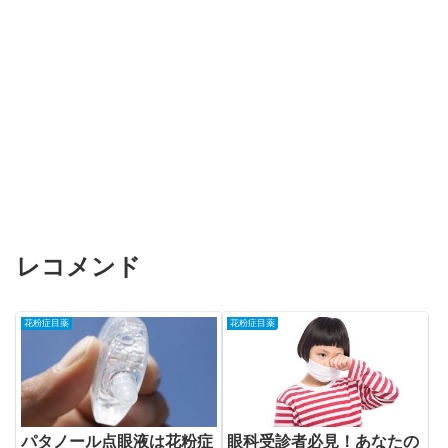
レコメンド
花粉症目薬
花粉症目薬
パタノール点眼液は花粉症
眼科受診者必見！あなたの