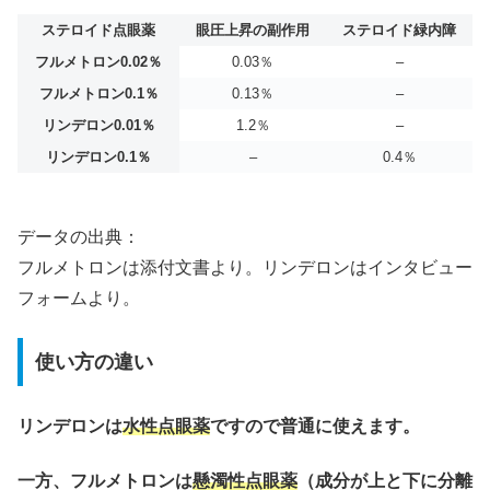
ステロイド点眼薬
眼圧上昇の副作用
ステロイド緑内障
フルメトロン0.02％
0.03％
–
フルメトロン0.1％
0.13％
–
リンデロン0.01％
1.2％
–
リンデロン0.1％
–
0.4％
データの出典：
フルメトロンは添付文書より。リンデロンはインタビュー
フォームより。
使い方の違い
リンデロンは
水性点眼薬
ですので普通に使えます。
一方、フルメトロンは
懸濁性点眼薬
（成分が上と下に分離