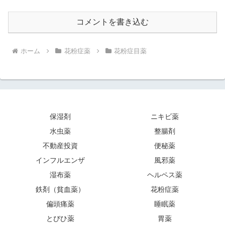
コメントを書き込む
ホーム
花粉症薬
花粉症目薬
保湿剤
ニキビ薬
水虫薬
整腸剤
不動産投資
便秘薬
インフルエンザ
風邪薬
湿布薬
ヘルペス薬
鉄剤（貧血薬）
花粉症薬
偏頭痛薬
睡眠薬
とびひ薬
胃薬