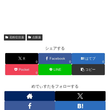
花粉症目薬
点眼薬
シェアする
X
Facebook
はてブ
0
0
0
Pocket
LINE
コピー
0
めでぃすたをフォローする