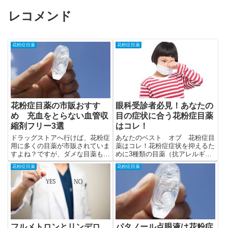
レコメンド
花粉症目薬
花粉症目薬
花粉症目薬の市販おすす
眼科受診者必見！あなたの
め 充血をとらない血管収
目の症状に合う花粉症目薬
縮剤フリー3選
はコレ！
ドラッグストアへ行けば、花粉症
あなたのベスト オブ 花粉症目
用に多くの目薬が市販されていま
薬はコレ！花粉症症状を抑えるた
すよね？ですが、ダメな目薬も多
めに3種類の目薬（抗アレルギー
くあります。ダメな理由と使うべ
目薬、ステロイド目薬、抗菌目
花粉症目薬
花粉症目薬
きおすすめの花粉症目薬を3種類
薬）を点眼・併用します。
+アルファ紹介します。
フルメトロンとリンデロ
パタノール点眼液は花粉症