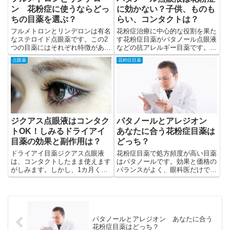
ン 花粉症に使うならどっ
に効かない？子供、ものも
ちの目薬を選ぶ？
らい、コンタクトは？
フルメトロンとリンデロンは有名
花粉症治療に中心的な役割を果た
なステロイド点眼薬です。この2
す花粉症目薬がパタノール点眼液
つの目薬にはそれぞれ特徴があ
などの抗アレルギー目薬です。し
り、使い分けができると花粉症に
かし、抗アレルギー目薬は効く、
点眼薬
花粉症目薬
効果的です。
効かないの個人差が大きく、効果
の実感にも時間がかかります。
ジクアス点眼液はコンタク
パタノールとアレジオン
トOK！しみるドライアイ
あなたに合う花粉症目薬は
目薬の効果と副作用は？
どっち？
ドライアイ目薬ジクアス点眼液
花粉症目薬で処方頻度が高い目薬
は、コンタクトしたまま使えます
はパタノールです。効果と価格の
がしみます。しかし、1カ月くら
バランスがよく、眼科医だけでは
いでしみなくなってくることが多
なく多くの医師が使いやすいから
いです。使用後に発生するムニュ
です。しかし、アレジオンにはパ
ムニュ～とした粘液は、効果が出
タノールにない強みがあります。
てきた証拠とも言えます。
パタノールとアレジオン あなたに合う
花粉症目薬はどっち？