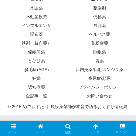
水虫薬
整腸剤
不動産投資
便秘薬
インフルエンザ
風邪薬
湿布薬
ヘルペス薬
鉄剤（貧血薬）
花粉症薬
偏頭痛薬
睡眠薬
とびひ薬
胃薬
脱毛症(AGA)
口内炎薬/口腔カンジダ薬
妊婦
夜尿症/頻尿
認知症薬
プライバシーポリシー
全記事一覧
お問い合わせ
© 2015 めでぃすた ｜ 現役薬剤師が本音で語るおくすり情報局.
メニュー
ホーム
検索
トップ
サイドバー