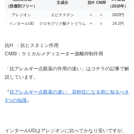
主成分
抗H
CM抑
（防腐剤フリー）
（2018年）
アレジオン
エピナスチン
○
○
1820円
インタールUD
クロモグリク酸ナトリウム
×
○
24.2円
抗H ：抗ヒスタミン作用
CM抑：ケミカルメディエーター遊離抑制作用
「抗アレルギー点眼薬の作用の違い」はコチラの記事で解
説しています。
『
抗アレルギー点眼薬の違い 花粉症になる前に知るべき
3つの知識
』
インタールUDはアレジオンに比べてかなり安いですが、