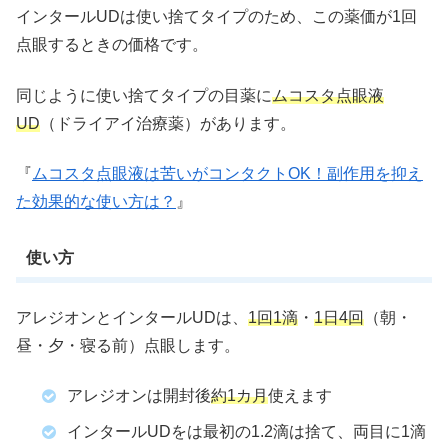
インタールUDは使い捨てタイプのため、この薬価が1回
点眼するときの価格です。
同じように使い捨てタイプの目薬に
ムコスタ点眼液
UD
（ドライアイ治療薬）があります。
『
ムコスタ点眼液は苦いがコンタクトOK！副作用を抑え
た効果的な使い方は？
』
使い方
アレジオンとインタールUDは、
1回1滴
・
1日4回
（朝・
昼・夕・寝る前）点眼します。
アレジオンは開封後
約1カ月
使えます
インタールUDをは最初の1.2滴は捨て、両目に1滴