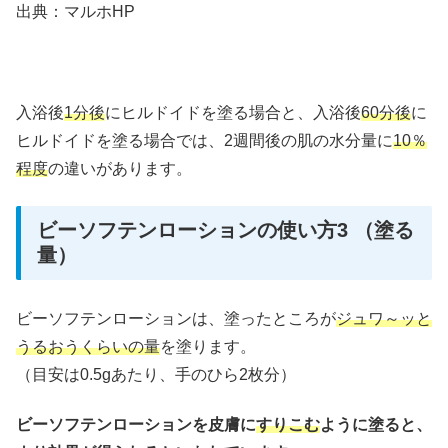
出典：マルホHP
入浴後
1分後
にヒルドイドを塗る場合と、入浴後
60分後
に
ヒルドイドを塗る場合では、2週間後の肌の水分量に
10％
程度
の違いがあります。
ビーソフテンローションの使い方3 （塗る
量）
ビーソフテンローションは、塗ったところが
ジュワ～ッと
うるおうくらいの量
を塗ります。
（目安は0.5gあたり、手のひら2枚分）
ビーソフテンローションを皮膚に
すりこむ
ように塗ると、