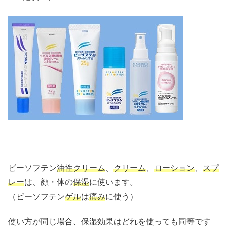
ビーソフテン
油性クリーム
、
クリーム
、
ローション
、
スプ
レー
は、顔・体の
保湿
に使います。
（ビーソフテン
ゲル
は
痛み
に使う）
使い方が同じ場合、保湿効果はどれを使っても同等です