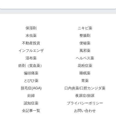
保湿剤
ニキビ薬
水虫薬
整腸剤
不動産投資
便秘薬
インフルエンザ
風邪薬
湿布薬
ヘルペス薬
鉄剤（貧血薬）
花粉症薬
偏頭痛薬
睡眠薬
とびひ薬
胃薬
脱毛症(AGA)
口内炎薬/口腔カンジダ薬
妊婦
夜尿症/頻尿
認知症薬
プライバシーポリシー
全記事一覧
お問い合わせ