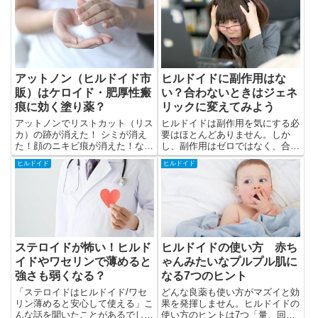
アットノン（ヒルドイド市
ヒルドイドに副作用はな
販）はケロイド・肥厚性瘢
い？合わないときはジェネ
痕に効く塗り薬？
リックに変えてみよう
アットノンでリストカット（リス
ヒルドイドは副作用を気にする必
カ）の跡が消えた！ シミが消え
要はほとんどありません。しか
た！顔のニキビ痕が消えた！な
し、副作用はゼロではなく、合わ
ど。ネットではアットノンはあら
ないとかゆみや赤みが出ることが
ヒルドイド
ヒルドイド
ゆる傷跡に効く万能薬のように語
あります。
られていますが、本当でしょう
か？
ステロイドが怖い！ヒルド
ヒルドイドの使い方 赤ち
イドやワセリンで薄めると
ゃんみたいなプルプル肌に
強さも弱くなる？
なる7つのヒント
「ステロイドはヒルドイド/ワセ
どんな良薬も使い方がマズイと効
リン薄めると安心して使える」こ
果を発揮しません。ヒルドイドの
んな話を聞いたことがあるでしょ
使い方のヒントは7つ「量、回