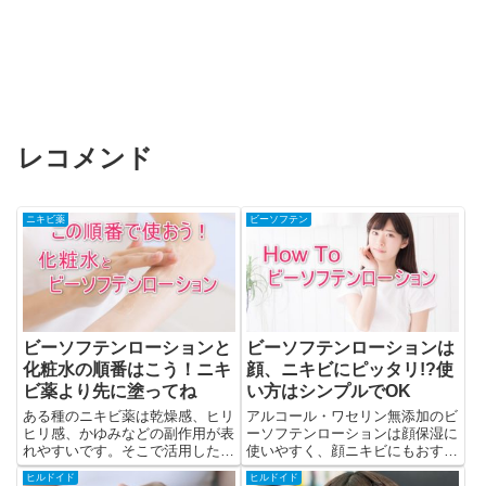
レコメンド
ニキビ薬
ビーソフテン
ビーソフテンローションと
ビーソフテンローションは
化粧水の順番はこう！ニキ
顔、ニキビにピッタリ!?使
ビ薬より先に塗ってね
い方はシンプルでOK
ある種のニキビ薬は乾燥感、ヒリ
アルコール・ワセリン無添加のビ
ヒリ感、かゆみなどの副作用が表
ーソフテンローションは顔保湿に
れやすいです。そこで活用したい
使いやすく、顔ニキビにもおすす
のが、化粧水やビーソフテンロー
めです。こう使えば顔にうるおい
ヒルドイド
ヒルドイド
ションなどの保湿剤です。
が取り戻せます。