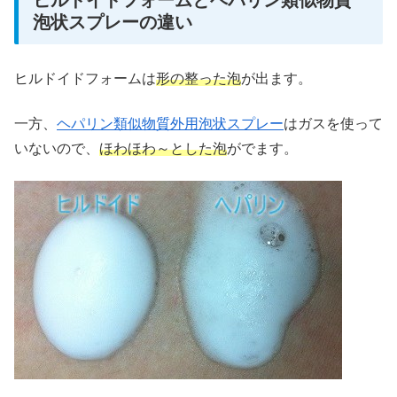
ヒルドイドフォームとヘパリン類似物質
泡状スプレーの違い
ヒルドイドフォームは
形の整った泡
が出ます。
一方、
ヘパリン類似物質外用泡状スプレー
はガスを使って
いないので、
ほわほわ～とした泡
がでます。