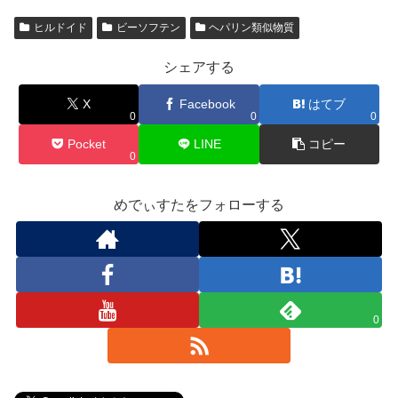
ヒルドイド
ビーソフテン
ヘパリン類似物質
シェアする
X
Facebook
はてブ
0
0
0
Pocket
LINE
コピー
0
めでぃすたをフォローする
0