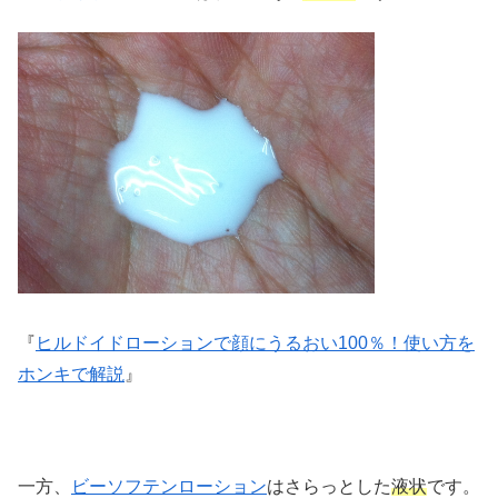
『
ヒルドイドローションで顔にうるおい100％！使い方を
ホンキで解説
』
一方、
ビーソフテンローション
はさらっとした
液状
です。