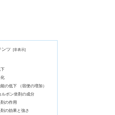
テンツ
低下
悪化
機能の低下 （宿便の増加）
カルボン坐剤の成分
坐剤の作用
坐剤の効果と強さ