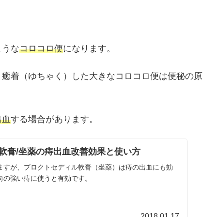
ような
コロコロ便
になります。
、癒着（ゆちゃく）した大きなコロコロ便は便秘の原
出血
する場合があります。
軟膏/坐薬の痔出血改善効果と使い方
ますが、プロクトセディル軟膏（坐薬）は痔の出血にも効
向の強い痔に使うと有効です。
2018.01.17