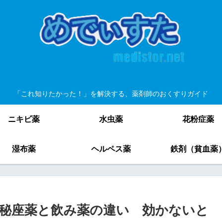
「これ知りたかった！」を解決する、薬剤師のおくすりガイド
ニキビ薬
水虫薬
花粉症薬
湿布薬
ヘルペス薬
鉄剤（貧血薬
秘座薬と飲み薬の違い 効かないと