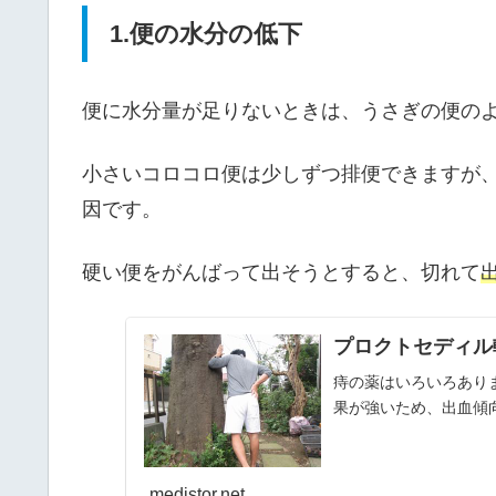
1.便の水分の低下
便に水分量が足りないときは、うさぎの便の
小さいコロコロ便は少しずつ排便できますが
因です。
硬い便をがんばって出そうとすると、切れて
プロクトセディル
痔の薬はいろいろあり
果が強いため、出血傾
medistor.net