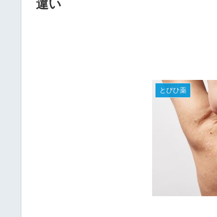
違い
とびひ薬