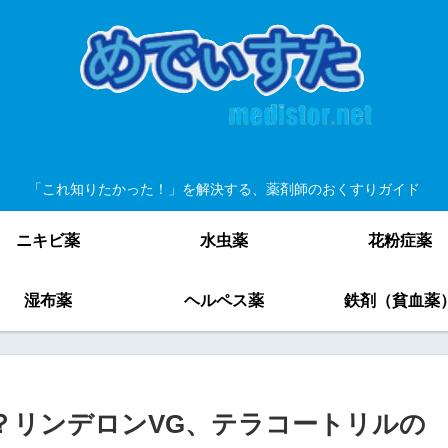
「これ知りたかった！」を解決する、薬剤師のおくすりガイド
ニキビ薬
水虫薬
花粉症薬
湿布薬
ヘルペス薬
鉄剤（貧血薬
？リンデロンVG、テラコートリルの